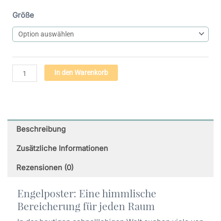
Engel
Größe
des
Trostes
(10)
-
Premium
Alternative:
In den Warenkorb
Poster
auf
mattem
Papier
Menge
Beschreibung
Zusätzliche Informationen
Rezensionen (0)
Engelposter: Eine himmlische
Bereicherung für jeden Raum