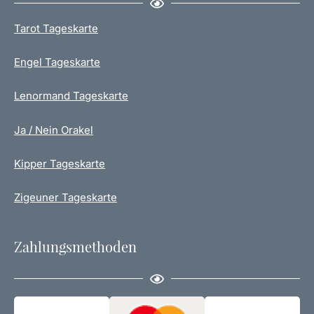
P
e
r
n
Tarot Tageskarte
o
d
Engel Tageskarte
u
k
t
Lenormand Tageskarte
s
e
Ja / Nein Orakel
i
t
Kipper Tageskarte
e
g
Zigeuner Tageskarte
e
w
ä
Zahlungsmethoden
h
l
t
w
e