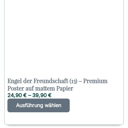
Engel der Freundschaft (13) – Premium
Poster auf mattem Papier
24,90
€
–
39,90
€
D
A
Ausführung wählen
i
l
e
t
s
e
e
r