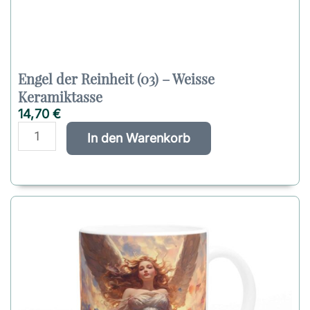
Engel der Reinheit (03) – Weisse
Keramiktasse
14,70
€
E
A
In den Warenkorb
n
l
g
t
e
e
l
r
d
n
e
a
r
t
R
i
e
v
i
e
n
: