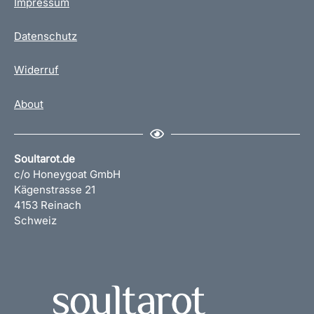
Impressum
T
a
Datenschutz
s
s
Widerruf
e
M
About
e
n
g
e
Soultarot.de
c/o Honeygoat GmbH
Kägenstrasse 21
4153 Reinach
Schweiz