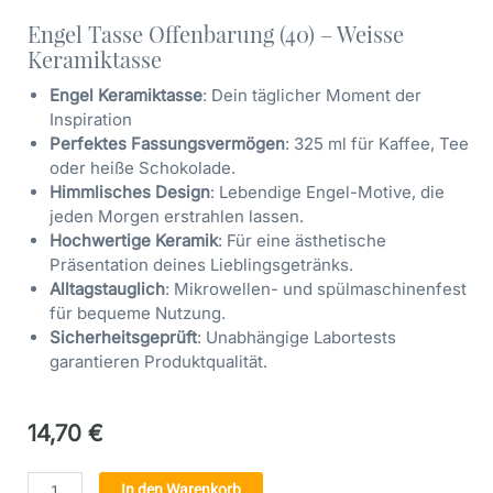
Engel Tasse Offenbarung (40) – Weisse
Keramiktasse
Engel Keramiktasse
: Dein täglicher Moment der
Inspiration
Perfektes Fassungsvermögen
: 325 ml für Kaffee, Tee
oder heiße Schokolade.
Himmlisches Design
: Lebendige Engel-Motive, die
jeden Morgen erstrahlen lassen.
Hochwertige Keramik
: Für eine ästhetische
Präsentation deines Lieblingsgetränks.
Alltagstauglich
: Mikrowellen- und spülmaschinenfest
für bequeme Nutzung.
Sicherheitsgeprüft
: Unabhängige Labortests
garantieren Produktqualität.
14,70
€
Engel
Alternative:
In den Warenkorb