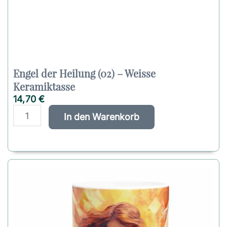
Engel der Heilung (02) – Weisse
Keramiktasse
14,70
€
E
A
In den Warenkorb
n
l
g
t
e
e
l
r
d
n
e
a
r
t
H
i
e
v
i
e