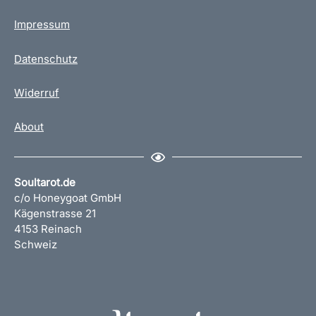
s
Impressum
s
e
K
Datenschutz
e
r
Widerruf
a
m
About
i
k
t
a
Soultarot.de
s
c/o Honeygoat GmbH
s
Kägenstrasse 21
e
4153 Reinach
M
Schweiz
e
n
g
e