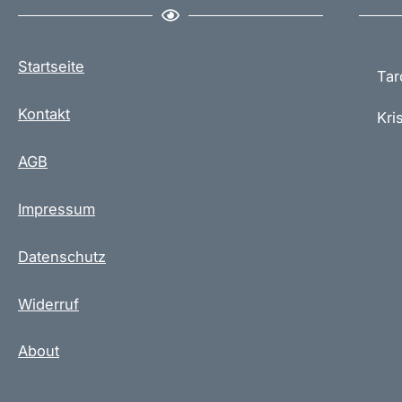
e
r
e
Startseite
Tar
V
a
Kontakt
Kris
r
i
AGB
a
n
Impressum
t
e
Datenschutz
n
a
u
Widerruf
f
.
About
D
i