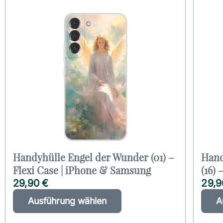
Handyhülle Engel der Wunder (01) –
Hand
Flexi Case | iPhone & Samsung
(16)
29,90
€
29,
D
A
Ausführung wählen
A
i
l
e
t