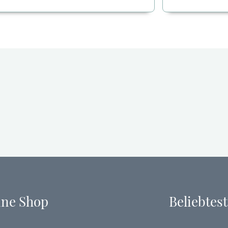
s
e
e
r
s
n
P
a
r
t
o
i
d
v
u
e
k
:
t
w
e
i
s
t
m
ine Shop
Beliebtest
e
h
r