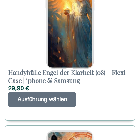
Handyhülle Engel der Klarheit (08) – Flexi
Case | iphone & Samsung
29,90
€
D
A
Ausführung wählen
i
l
e
t
s
e
e
r
s
n
P
a