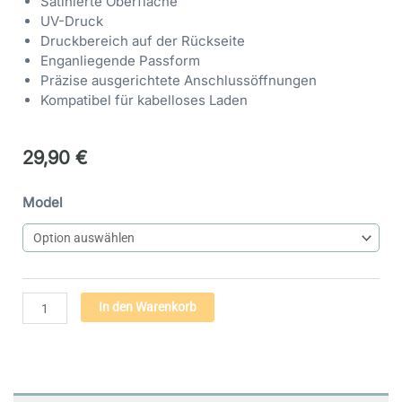
Satinierte Oberfläche
UV-Druck
Druckbereich auf der Rückseite
Enganliegende Passform
Präzise ausgerichtete Anschlussöffnungen
Kompatibel für kabelloses Laden
29,90
€
Handyhülle
Model
Engel
der
Freiheit
(33)
-
Alternative:
In den Warenkorb
Flexi
Case
|
iphone
&