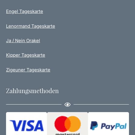
d
Engel Tageskarte
u
k
t
Lenormand Tageskarte
s
e
Ja / Nein Orakel
i
t
Kipper Tageskarte
e
g
Zigeuner Tageskarte
e
w
ä
Zahlungsmethoden
h
l
t
w
e
r
d