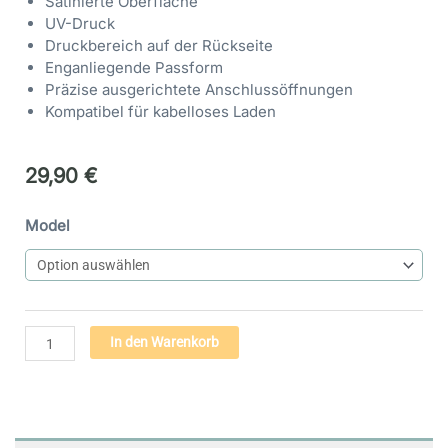
Satinierte Oberfläche
UV-Druck
Druckbereich auf der Rückseite
Enganliegende Passform
Präzise ausgerichtete Anschlussöffnungen
Kompatibel für kabelloses Laden
29,90
€
Handyhülle
Model
Engel
der
Harmonie
(17)
-
Alternative:
In den Warenkorb
Flexi
Case
|
iphone
&