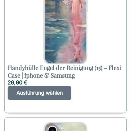
Handyhülle Engel der Reinigung (15) – Flexi
Case | iphone & Samsung
29,90
€
D
A
Ausführung wählen
i
l
e
t
s
e
e
r
s
n
P
a