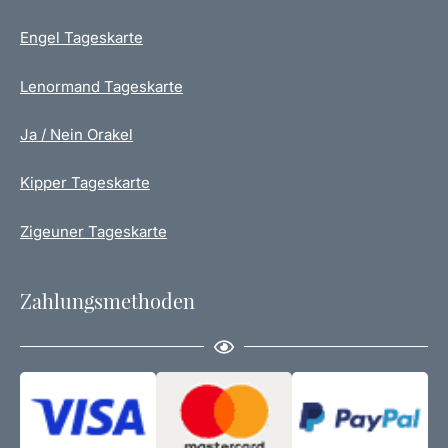
d
Engel Tageskarte
u
k
t
Lenormand Tageskarte
s
e
Ja / Nein Orakel
i
t
Kipper Tageskarte
e
g
Zigeuner Tageskarte
e
w
ä
Zahlungsmethoden
h
l
t
w
e
r
d