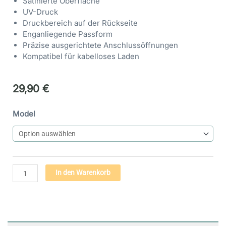
Satinierte Oberfläche
UV-Druck
Druckbereich auf der Rückseite
Enganliegende Passform
Präzise ausgerichtete Anschlussöffnungen
Kompatibel für kabelloses Laden
29,90
€
Handyhülle
Model
Engel
der
Offenbarung
(40)
-
Alternative:
In den Warenkorb
Flexi
Case
|
iphone
&