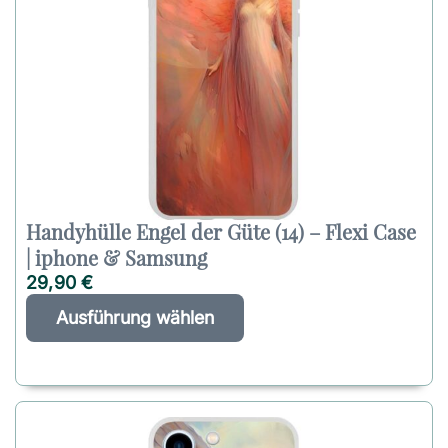
Handyhülle Engel der Güte (14) – Flexi Case
| iphone & Samsung
29,90
€
D
A
Ausführung wählen
i
l
e
t
s
e
e
r
s
n
P
a