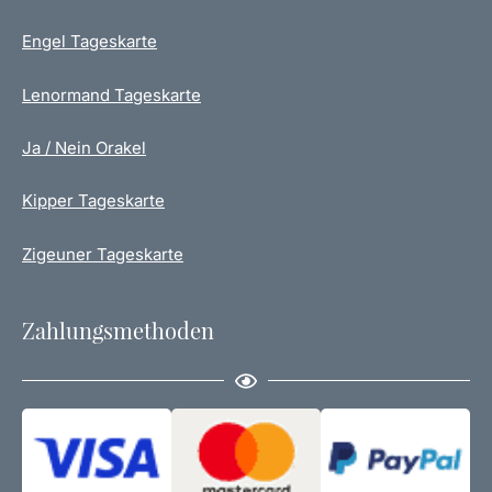
d
Engel Tageskarte
u
k
t
Lenormand Tageskarte
s
e
Ja / Nein Orakel
i
t
Kipper Tageskarte
e
g
Zigeuner Tageskarte
e
w
ä
Zahlungsmethoden
h
l
t
w
e
r
d