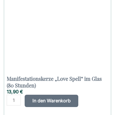
Manifestationskerze „Love Spell“ im Glas
(80 Stunden)
13,90
€
M
A
In den Warenkorb
a
l
n
t
i
e