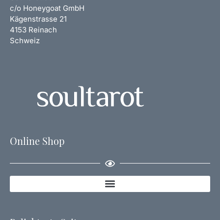
i
c/o Honeygoat GmbH
e
Kägenstrasse 21
1
4153 Reinach
)
Schweiz
M
e
n
g
e
Online Shop