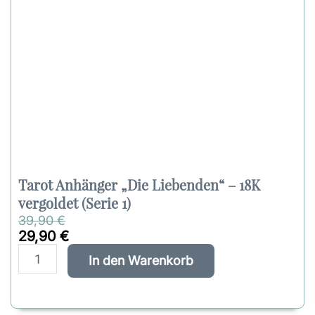
Tarot Anhänger „Die Liebenden“ – 18K
vergoldet (Serie 1)
U
A
39,90
€
r
k
29,90
€
s
t
T
A
In den Warenkorb
p
u
a
l
r
e
r
t
ü
l
o
e
n
l
t
r