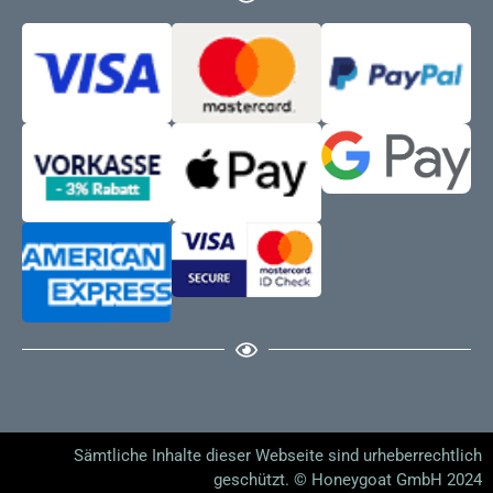
Sämtliche Inhalte dieser Webseite sind urheberrechtlich
geschützt. © Honeygoat GmbH 2024