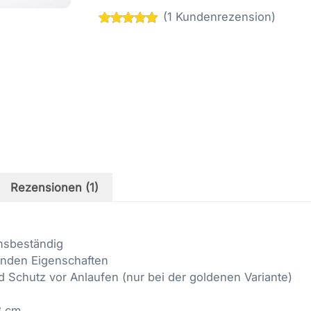
Menge
(
1
Kundenrezension)
Bewertet
1
mit
5.00
von
5,
basierend
auf
Kundenbewertung
Rezensionen (1)
onsbeständig
elnden Eigenschaften
d Schutz vor Anlaufen (nur bei der goldenen Variante)
3 cm