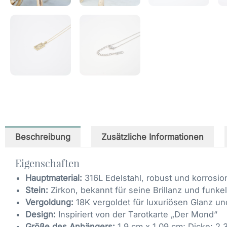
Beschreibung
Zusätzliche Informationen
Eigenschaften
Hauptmaterial:
316L Edelstahl, robust und korrosi
Stein:
Zirkon, bekannt für seine Brillanz und funk
Vergoldung:
18K vergoldet für luxuriösen Glanz un
Design:
Inspiriert von der Tarotkarte „Der Mond“
Größe des Anhängers:
1,9 cm x 1,09 cm; Dicke: 2,