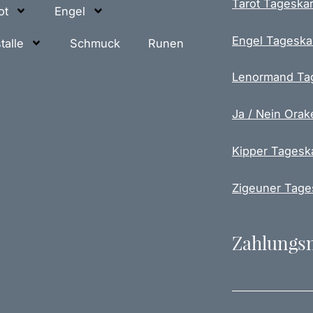
9
8
Tarot Tageskar
ot
Engel
0
K
v
Engel Tageska
talle
Schmuck
Runen
€
e
r
Lenormand Ta
g
o
Ja / Nein Orak
l
d
Kipper Tagesk
e
t
(
Zigeuner Tage
S
e
r
Zahlungs
i
e
1
)