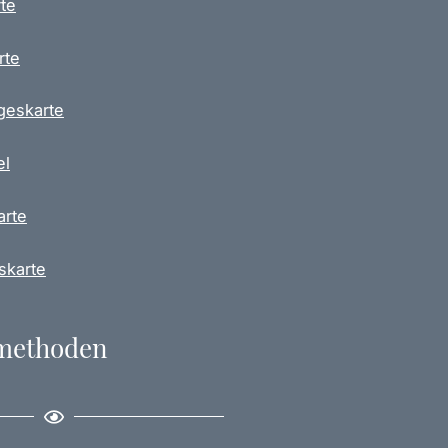
te
rte
geskarte
el
arte
skarte
methoden