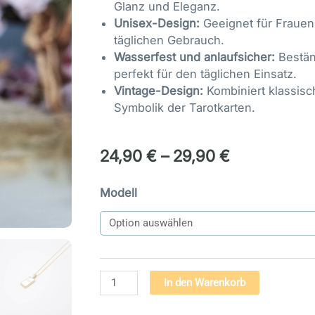
Glanz und Eleganz.
Unisex-Design:
Geeignet für Frauen
täglichen Gebrauch.
Wasserfest und anlaufsicher:
Bestän
perfekt für den täglichen Einsatz.
Vintage-Design:
Kombiniert klassisc
Symbolik der Tarotkarten.
24,90
€
–
29,90
€
Tarot
Modell
Anhänger
„Der
Mond“
–
Gold
Alternativ
In den Warenkorb
&
Silber