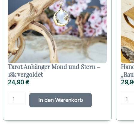
Tarot Anhänger Mond und Stern –
Hand
18k vergoldet
„Bau
24,90
€
29,
T
H
a
a
A
In den Warenkorb
r
n
l
o
d
t
t
g
e
A
e
r
n
f
n