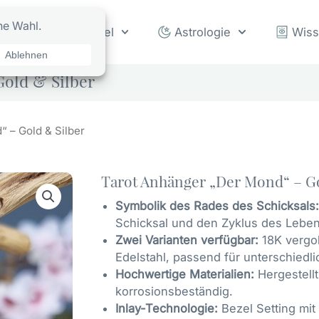
rot
Orakel
Astrologie
Wis
old & Silber
 – Gold & Silber
Tarot Anhänger „Der Mond“ – Go
Symbolik des Rades des Schicksals:
Schicksal und den Zyklus des Leben
Zwei Varianten verfügbar:
18K vergol
Edelstahl, passend für unterschiedlic
Hochwertige Materialien:
Hergestellt
korrosionsbeständig.
Inlay-Technologie:
Bezel Setting mit