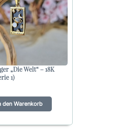
er „Die Welt“ – 18K
rie 1)
A
n den Warenkorb
l
t
e
r
n