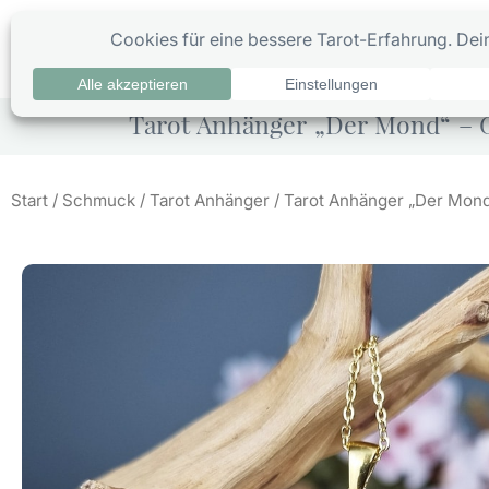
Zum
Inhalt
0
Ta
springen
Tarot Anhänger „Der Mond“ – G
Start
/
Schmuck
/
Tarot Anhänger
/ Tarot Anhänger „Der Mond“