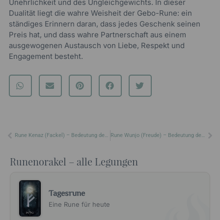
Unehrlichkeit und des Ungleichgewichts. In dieser
Dualität liegt die wahre Weisheit der Gebo-Rune: ein
ständiges Erinnern daran, dass jedes Geschenk seinen
Preis hat, und dass wahre Partnerschaft aus einem
ausgewogenen Austausch von Liebe, Respekt und
Engagement besteht.
Zurück
Nä
Rune Kenaz (Fackel) – Bedeutung der Orakelkarte
Rune Wunjo (Freude) – Bedeutung der Orakelkarte
Runenorakel – alle Legungen
Tagesrune
Eine Rune für heute