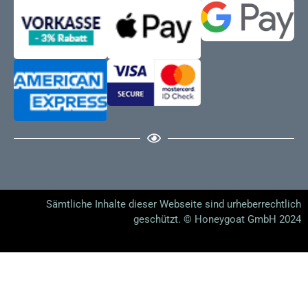
Sämtliche Inhalte dieser Webseite sind urheberrechtlich
geschützt. © Honeygoat GmbH 2024