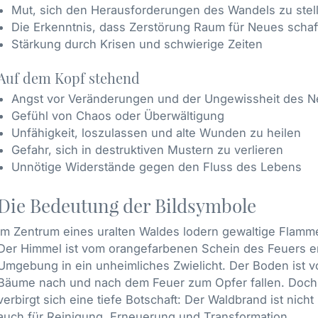
Mut, sich den Herausforderungen des Wandels zu stel
Die Erkenntnis, dass Zerstörung Raum für Neues schaf
Stärkung durch Krisen und schwierige Zeiten
Auf dem Kopf stehend
Angst vor Veränderungen und der Ungewissheit des 
Gefühl von Chaos oder Überwältigung
Unfähigkeit, loszulassen und alte Wunden zu heilen
Gefahr, sich in destruktiven Mustern zu verlieren
Unnötige Widerstände gegen den Fluss des Lebens
Die Bedeutung der Bildsymbole
Im Zentrum eines uralten Waldes lodern gewaltige Flamme
Der Himmel ist vom orangefarbenen Schein des Feuers erl
Umgebung in ein unheimliches Zwielicht. Der Boden ist vo
Bäume nach und nach dem Feuer zum Opfer fallen. Doch 
verbirgt sich eine tiefe Botschaft: Der Waldbrand ist nich
auch für Reinigung, Erneuerung und Transformation.