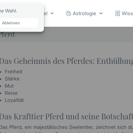
rot
Orakel
Astrologie
Wis
Pferd
Das Geheimnis des Pferdes: Enthüllung
Freiheit
Stärke
Mut
Reise
Loyalität
Das Krafttier Pferd und seine Botschaf
Das Pferd, ein majestätisches Seelentier, zeichnet sich d