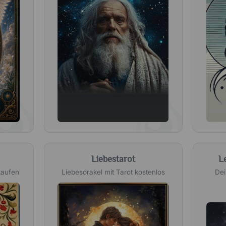
Liebestarot
L
kaufen
Liebesorakel mit Tarot kostenlos
Dei