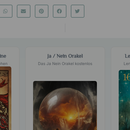
ine
Ja / Nein Orakel
Le
ehen
Das Ja Nein Orakel kostenlos
Len