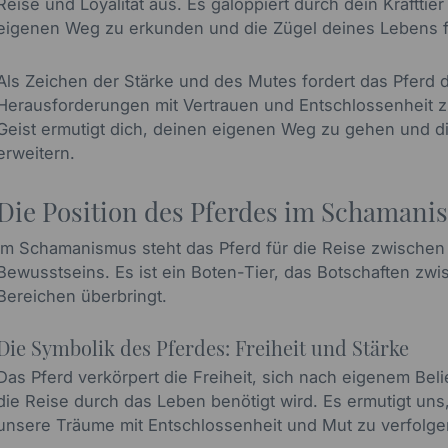
Reise und Loyalität aus. Es galoppiert durch dein Krafttie
eigenen Weg zu erkunden und die Zügel deines Lebens f
Als Zeichen der Stärke und des Mutes fordert das Pferd 
Herausforderungen mit Vertrauen und Entschlossenheit z
Geist ermutigt dich, deinen eigenen Weg zu gehen und d
erweitern.
Die Position des Pferdes im Schamani
Im Schamanismus steht das Pferd für die Reise zwische
Bewusstseins. Es ist ein Boten-Tier, das Botschaften zwi
Bereichen überbringt.
Die Symbolik des Pferdes: Freiheit und Stärke
Das Pferd verkörpert die Freiheit, sich nach eigenem Bel
die Reise durch das Leben benötigt wird. Es ermutigt un
unsere Träume mit Entschlossenheit und Mut zu verfolge