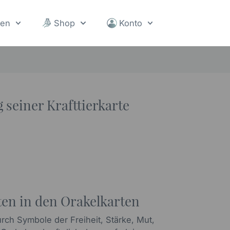
sen
Shop
Konto
 seiner Krafttierkarte
ten in den Orakelkarten
urch Symbole der Freiheit, Stärke, Mut,