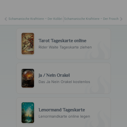
Zurück
Nä
Schamanische Krafttiere – Der Kolibri
Schamanische Krafttiere – Der Frosch
Tarot Tageskarte online
Rider Waite Tageskarte ziehen
Ja / Nein Orakel
Das Ja Nein Orakel kostenlos
Lenormand Tageskarte
Lenormandkarte online legen