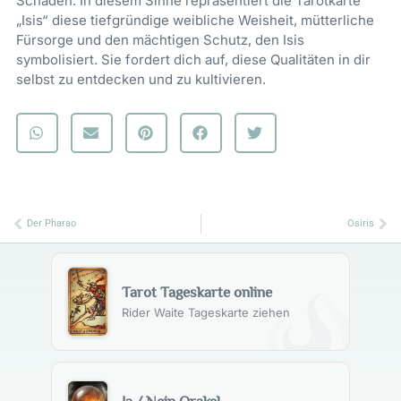
Schaden. In diesem Sinne repräsentiert die Tarotkarte
„Isis“ diese tiefgründige weibliche Weisheit, mütterliche
Fürsorge und den mächtigen Schutz, den Isis
symbolisiert. Sie fordert dich auf, diese Qualitäten in dir
selbst zu entdecken und zu kultivieren.
Zurück
Nä
Der Pharao
Osiris
Tarot Tageskarte online
Rider Waite Tageskarte ziehen