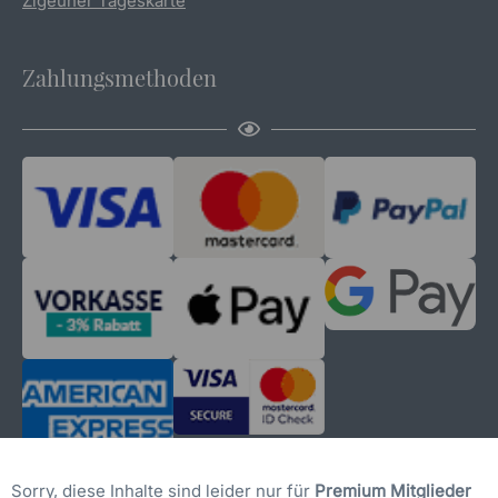
Zigeuner Tageskarte
Zahlungsmethoden
Sorry, diese Inhalte sind leider nur für
Premium Mitglieder