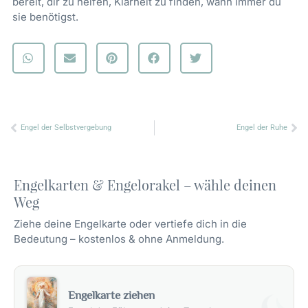
bereit, dir zu helfen, Klarheit zu finden, wann immer du
sie benötigst.
Zurück
Nä
Engel der Selbstvergebung
Engel der Ruhe
Engelkarten & Engelorakel – wähle deinen
Weg
Ziehe deine Engelkarte oder vertiefe dich in die
Bedeutung – kostenlos & ohne Anmeldung.
Engelkarte ziehen