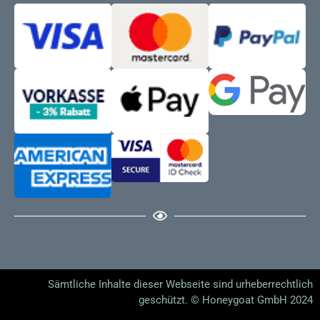
Sämtliche Inhalte dieser Webseite sind urheberrechtlich
geschützt. © Honeygoat GmbH 2024