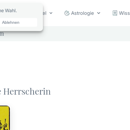
rot
Orakel
Astrologie
Wis
in
e Herrscherin