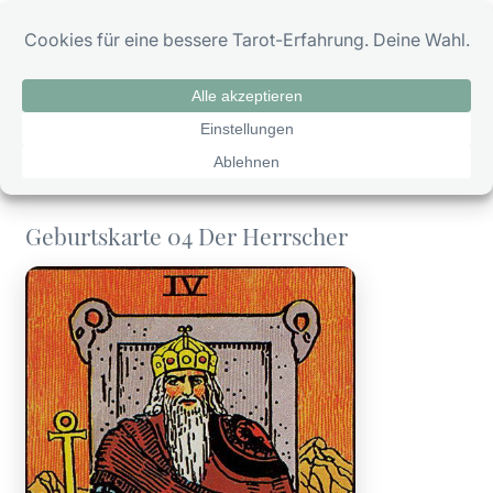
Zum
0
Inhalt
springen
Geburtskarte 04 Der Herrscher
Geburtskarte 04 Der Herrscher