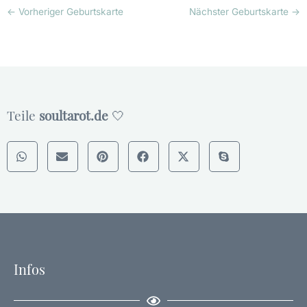
←
Vorheriger Geburtskarte
Nächster Geburtskarte
→
Teile
soultarot.de
🤍
Infos