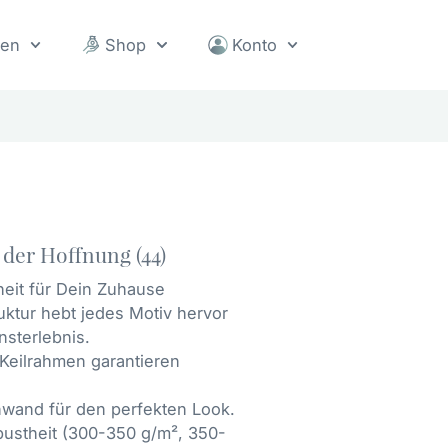
sen
Shop
Konto
 der Hoffnung (44)
heit für Dein Zuhause
uktur hebt jedes Motiv hervor
nsterlebnis.
e Keilrahmen garantieren
nwand für den perfekten Look.
obustheit (300-350 g/m², 350-