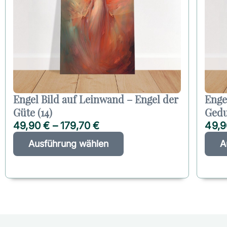
Engel Bild auf Leinwand – Engel der
Enge
Güte (14)
Gedu
49,90
€
–
179,70
€
49,
D
A
Ausführung wählen
A
i
l
e
t
s
e
e
r
s
n
P
a
r
t