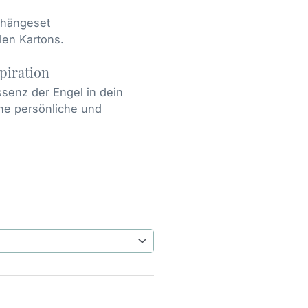
ufhängeset
ilen Kartons.
spiration
senz der Engel in dein
ne persönliche und
e: