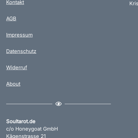
Kontakt
Kris
r
i
AGB
a
n
Impressum
t
e
Datenschutz
n
a
u
Widerruf
f
.
About
D
i
e
O
p
Soultarot.de
t
c/o Honeygoat GmbH
i
Kägenstrasse 21