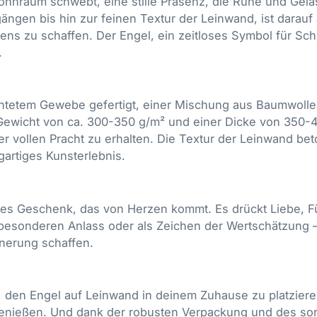
Wohnraum schwebt, eine stille Präsenz, die Ruhe und Gela
ngen bis hin zur feinen Textur der Leinwand, ist darauf 
ens zu schaffen. Der Engel, ein zeitloses Symbol für Sch
.
tetem Gewebe gefertigt, einer Mischung aus Baumwolle u
 Gewicht von ca. 300-350 g/m² und einer Dicke von 350-
 vollen Pracht zu erhalten. Die Textur der Leinwand beto
gartiges Kunsterlebnis.
ches Geschenk, das von Herzen kommt. Es drückt Liebe,
besonderen Anlass oder als Zeichen der Wertschätzung 
nnerung schaffen.
 den Engel auf Leinwand in deinem Zuhause zu platzieren.
 genießen. Und dank der robusten Verpackung und des sor