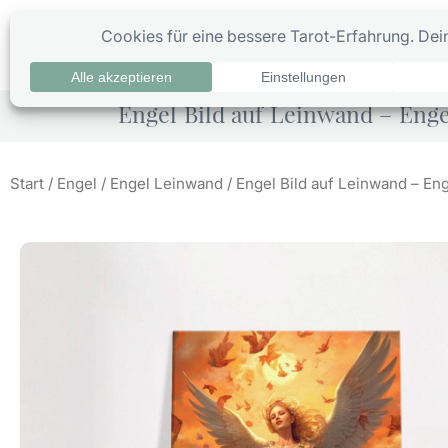
Zum
Inhalt
0
Ta
springen
Engel Bild auf Leinwand – Enge
Start
/
Engel
/
Engel Leinwand
/ Engel Bild auf Leinwand – En