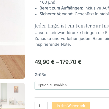
400 µm).
Bereit zum Aufhängen
: Inklusive A
Sicherer Versand
: Geschützt in stab
Jeder Engel ist ein Fenster zur In
Unsere Leinwanddrucke bringen die Es
Zuhause und verleihen jedem Raum ei
inspirierende Note.
49,90
€
–
179,70
€
Engel
Größe
Bild
auf
Leinwand
-
Engel
Alternativ
In den Warenkorb
der