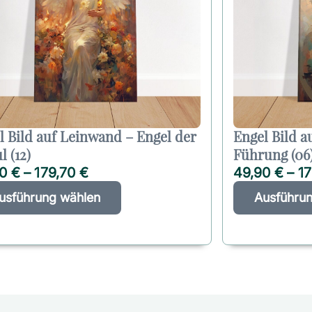
l Bild auf Leinwand – Engel der
Engel Bild a
l (12)
Führung (06
90
€
–
179,70
€
49,90
€
–
1
D
A
usführung wählen
Ausführu
i
l
e
t
s
e
e
r
s
n
P
a
r
t