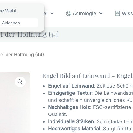
rot
Orakel
Astrologie
Wis
l der Hoffnung (44)
gel der Hoffnung (44)
Engel Bild auf Leinwand – Engel
Engel auf Leinwand:
Zeitlose Schön
Einzigartige Textur
: Die Leinwandstr
und schafft ein unvergleichliches Ku
Nachhaltiges Holz
: FSC-zertifiziert
Qualität.
Individuelle Stärken
: 2cm starke Lei
Hochwertiges Material
: Sorgt für R