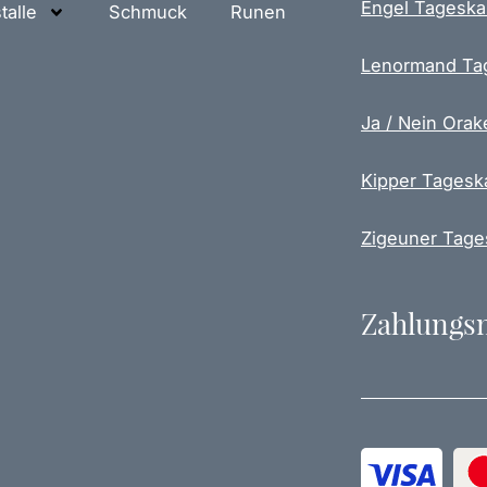
Engel Tageska
talle
Schmuck
Runen
r
i
Lenormand Ta
a
n
Ja / Nein Orak
t
e
Kipper Tagesk
n
a
u
Zigeuner Tage
f
.
D
Zahlungs
i
e
O
p
t
i