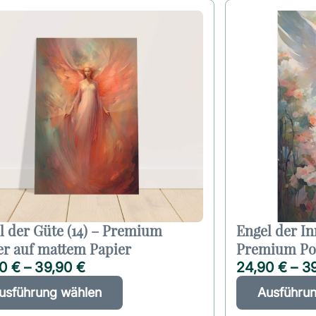
l der Güte (14) – Premium
Engel der In
er auf mattem Papier
Premium Pos
90
€
–
39,90
€
24,90
€
–
3
D
A
usführung wählen
Ausführu
i
l