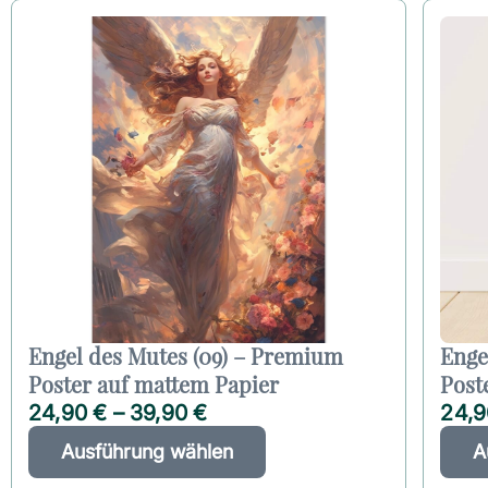
Engel des Mutes (09) – Premium
Enge
Poster auf mattem Papier
Post
24,90
€
–
39,90
€
24,
D
A
Ausführung wählen
A
i
l