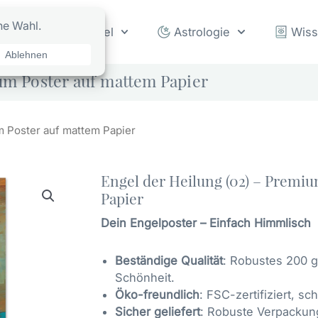
rot
Orakel
Astrologie
Wis
um Poster auf mattem Papier
m Poster auf mattem Papier
Engel der Heilung (02) – Premi
Papier
Dein Engelposter – Einfach Himmlisch
Beständige Qualität
: Robustes 200 g
Schönheit.
Öko-freundlich
: FSC-zertifiziert, s
Sicher geliefert
: Robuste Verpackung