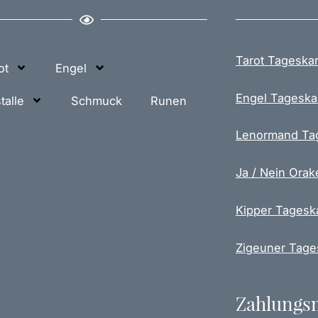
r
e
r
e
Tarot Tageskar
ot
Engel
V
a
Engel Tageska
talle
Schmuck
Runen
r
i
Lenormand Ta
a
n
Ja / Nein Orak
t
e
Kipper Tagesk
n
a
u
Zigeuner Tage
f
.
D
Zahlungs
i