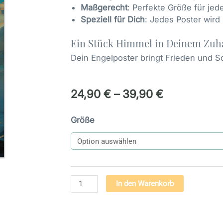
Maßgerecht
: Perfekte Größe für jed
Speziell für Dich
: Jedes Poster wird 
Ein Stück Himmel in Deinem Zuh
Dein Engelposter bringt Frieden und S
24,90
€
–
39,90
€
Engel
Größe
der
Heilung
(02)
-
Premium
Alternativ
In den Warenkorb
Poster
auf
mattem