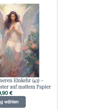
neren Einkehr (43) –
ter auf mattem Papier
9,90
€
D
A
ng wählen
i
l