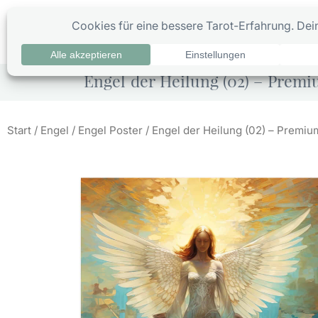
Zum
Inhalt
0
Ta
springen
Engel der Heilung (02) – Premi
Start
/
Engel
/
Engel Poster
/ Engel der Heilung (02) – Premiu