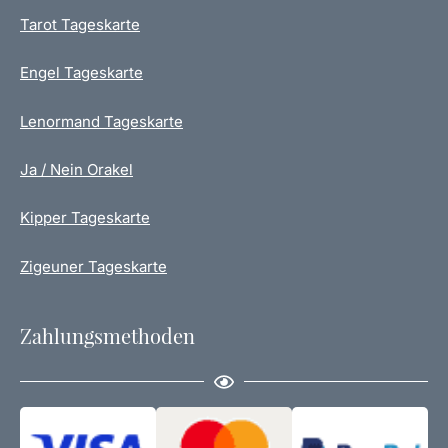
r
n
Tarot Tageskarte
o
d
Engel Tageskarte
u
k
t
Lenormand Tageskarte
s
e
Ja / Nein Orakel
i
t
Kipper Tageskarte
e
g
Zigeuner Tageskarte
e
w
ä
Zahlungsmethoden
h
l
t
w
e