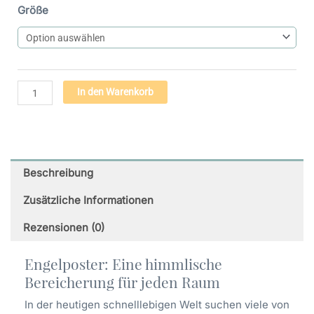
Engel
Größe
der
Wunder
(01)
-
Premium
Alternative:
In den Warenkorb
Poster
auf
mattem
Papier
Menge
Beschreibung
Zusätzliche Informationen
Rezensionen (0)
Engelposter: Eine himmlische
Bereicherung für jeden Raum
In der heutigen schnelllebigen Welt suchen viele von