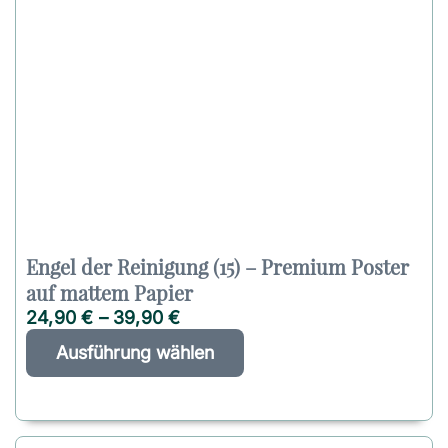
Engel der Reinigung (15) – Premium Poster
auf mattem Papier
24,90
€
–
39,90
€
D
A
Ausführung wählen
i
l
e
t
s
e
e
r