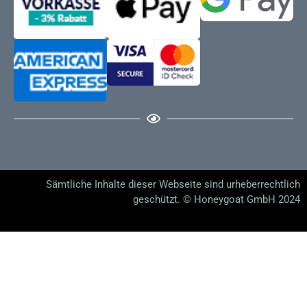
Sämtliche Inhalte dieser Webseite sind urheberrechtlich
geschützt. © Honeygoat GmbH 2024