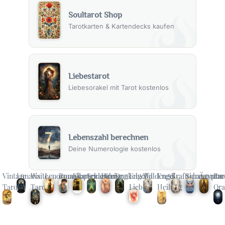
Soultarot Shop
Tarotkarten & Kartendecks kaufen
Liebestarot
Liebesorakel mit Tarot kostenlos
Lebenszahl berechnen
Deine Numerologie kostenlos
Vintage
Lunaris
Waite
Lenormand
Romakarten
Kipperkarten
Seelenreise
Führung
Dunkelwald
Engel
Waldengel
Engel
Krafttiere
Schamanen
Ägyptar
Ru
Tarot
Tarot
Liebe
Heilung
Ora