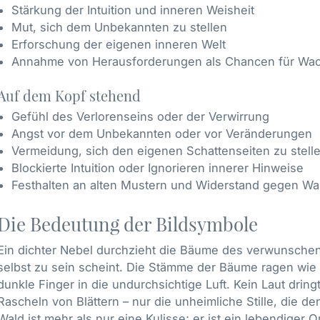
Stärkung der Intuition und inneren Weisheit
Mut, sich dem Unbekannten zu stellen
Erforschung der eigenen inneren Welt
Annahme von Herausforderungen als Chancen für Wa
Auf dem Kopf stehend
Gefühl des Verlorenseins oder der Verwirrung
Angst vor dem Unbekannten oder vor Veränderungen
Vermeidung, sich den eigenen Schattenseiten zu stell
Blockierte Intuition oder Ignorieren innerer Hinweise
Festhalten an alten Mustern und Widerstand gegen Wa
Die Bedeutung der Bildsymbole
Ein dichter Nebel durchzieht die Bäume des verwunschenen
selbst zu sein scheint. Die Stämme der Bäume ragen wie s
dunkle Finger in die undurchsichtige Luft. Kein Laut drin
Rascheln von Blättern – nur die unheimliche Stille, die 
Wald ist mehr als nur eine Kulisse; er ist ein lebendiger