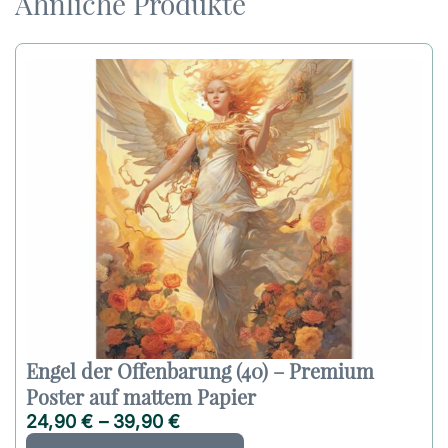
Ähnliche Produkte
Engel der Offenbarung (40) – Premium
Poster auf mattem Papier
24,90
€
–
39,90
€
D
A