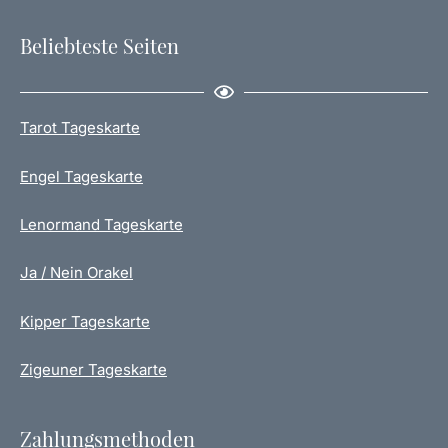
f
w
d
e
Beliebteste Seiten
e
r
r
d
P
e
r
n
Tarot Tageskarte
o
d
Engel Tageskarte
u
k
t
Lenormand Tageskarte
s
e
Ja / Nein Orakel
i
t
Kipper Tageskarte
e
g
Zigeuner Tageskarte
e
w
ä
Zahlungsmethoden
h