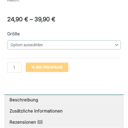
24,90
€
–
39,90
€
Engel
Größe
der
Erfüllung
(39)
-
Premium
Alternative:
In den Warenkorb
Poster
auf
mattem
Papier
Menge
Beschreibung
Zusätzliche Informationen
Rezensionen (0)