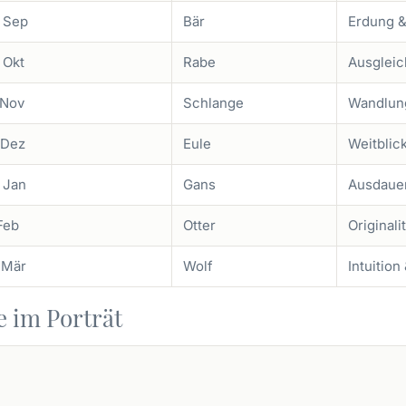
. Sep
Bär
Erdung &
 Okt
Rabe
Ausgleic
 Nov
Schlange
Wandlung
 Dez
Eule
Weitblick
. Jan
Gans
Ausdauer
 Feb
Otter
Originali
. Mär
Wolf
Intuition
e im Porträt