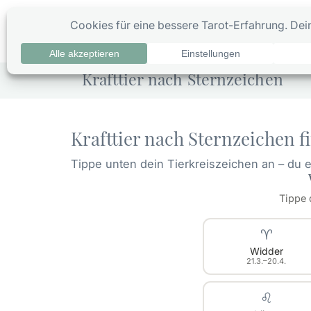
Zum
Inhalt
0
Ta
springen
Krafttier nach Sternzeichen
Krafttier nach Sternzeichen f
Tippe unten dein Tierkreiszeichen an – du er
Tippe 
♈
Widder
21.3.–20.4.
♌