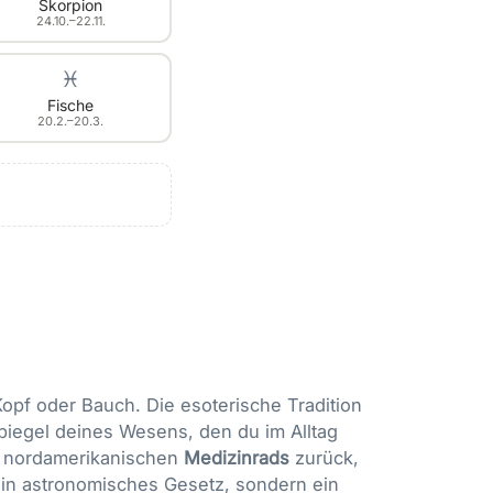
Skorpion
24.10.–22.11.
♓
Fische
20.2.–20.3.
opf oder Bauch. Die esoterische Tradition
Spiegel deines Wesens, den du im Alltag
es nordamerikanischen
Medizinrads
zurück,
kein astronomisches Gesetz, sondern ein