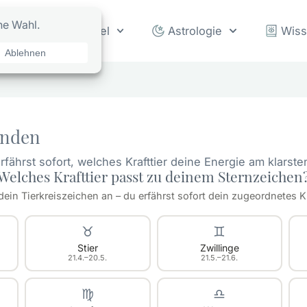
rot
Orakel
Astrologie
Wis
inden
fährst sofort, welches Krafttier deine Energie am klarst
Welches Krafttier passt zu deinem Sternzeichen
dein Tierkreiszeichen an – du erfährst sofort dein zugeordnetes Kra
♉
♊
Stier
Zwillinge
21.4.–20.5.
21.5.–21.6.
♍
♎