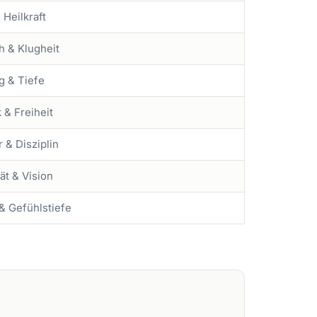
 Heilkraft
h & Klugheit
 & Tiefe
 & Freiheit
 & Disziplin
tät & Vision
 & Gefühlstiefe