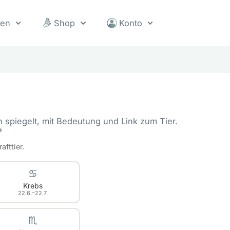
sen
Shop
Konto
en spiegelt, mit Bedeutung und Link zum Tier.
?
fttier.
♋
Krebs
22.6.–22.7.
♏