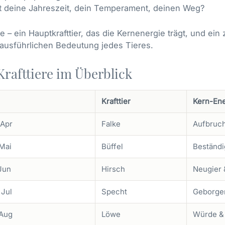
bt deine Jahreszeit, dein Temperament, deinen Weg?
 – ein Hauptkrafttier, das die Kernenergie trägt, und ei
r ausführlichen Bedeutung jedes Tieres.
Krafttiere im Überblick
Krafttier
Kern-Ene
 Apr
Falke
Aufbruch
 Mai
Büffel
Beständig
 Jun
Hirsch
Neugier 
 Jul
Specht
Geborge
 Aug
Löwe
Würde & 