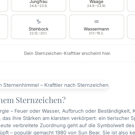
Jungfrau
Waage
24.8.–23.9.
24.9.–23.10.
♑
♒
Steinbock
Wassermann
22.12.–20.1.
21.1.–19.2.
Dein Sternzeichen-Krafttier erscheint hier.
inem Sternzeichen?
rgie – Feuer oder Wasser, Aufbruch oder Beständigkeit, K
 das ihre Stärken am klarsten verkörpert: ein tierischer 
 heute verbreitete Zuordnung geht auf die Symbolwelt d
üpft – populär gemacht 1980 von Sun Bear. Sie ist also 