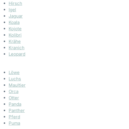
Hirsch
Igel
Jaguar
Koala
Kojote
Kolibri
Krähe
Kranich
Leopard
Löwe
Luchs
Maultier
Orca
Otter
Panda
Panther
Pferd
Puma