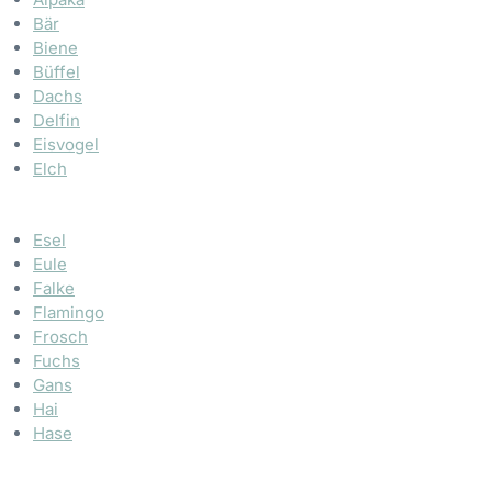
Bär
Biene
Büffel
Dachs
Delfin
Eisvogel
Elch
Esel
Eule
Falke
Flamingo
Frosch
Fuchs
Gans
Hai
Hase