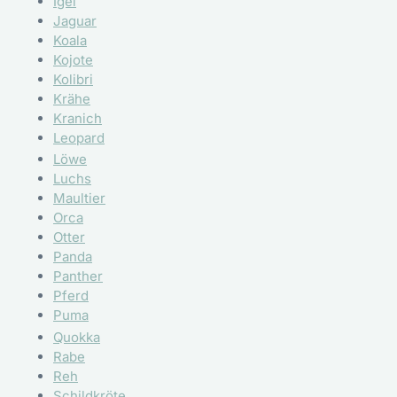
Igel
Jaguar
Koala
Kojote
Kolibri
Krähe
Kranich
Leopard
Löwe
Luchs
Maultier
Orca
Otter
Panda
Panther
Pferd
Puma
Quokka
Rabe
Reh
Schildkröte