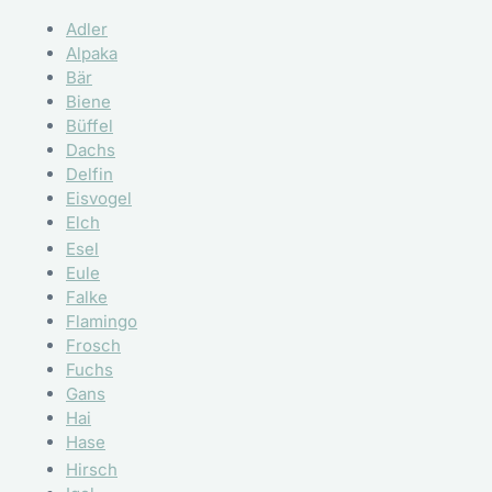
Adler
Alpaka
Bär
Biene
Büffel
Dachs
Delfin
Eisvogel
Elch
Esel
Eule
Falke
Flamingo
Frosch
Fuchs
Gans
Hai
Hase
Hirsch