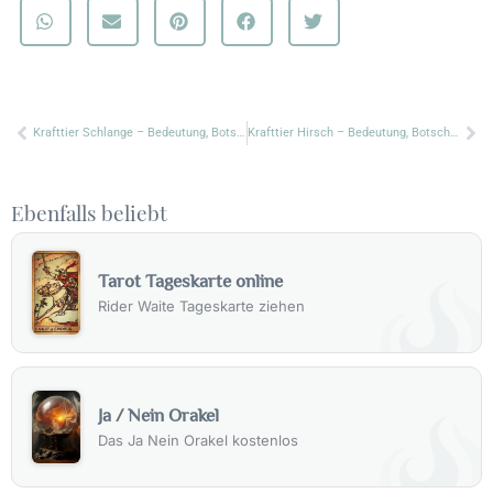
Zurück
Nä
Krafttier Schlange – Bedeutung, Botschaft & Symbolik
Krafttier Hirsch – Bedeutung, Botschaft & Symbolik
Ebenfalls beliebt
Tarot Tageskarte online
Rider Waite Tageskarte ziehen
Ja / Nein Orakel
Das Ja Nein Orakel kostenlos