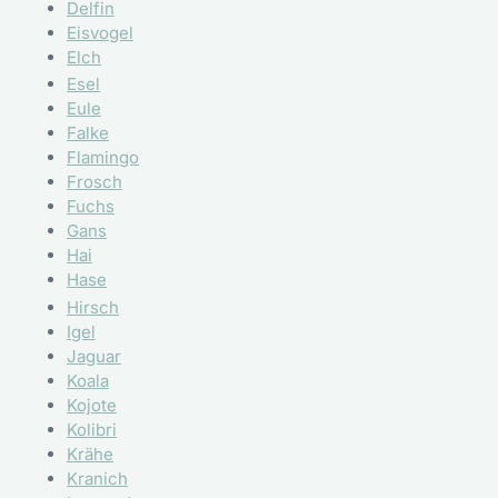
Delfin
Eisvogel
Elch
Esel
Eule
Falke
Flamingo
Frosch
Fuchs
Gans
Hai
Hase
Hirsch
Igel
Jaguar
Koala
Kojote
Kolibri
Krähe
Kranich