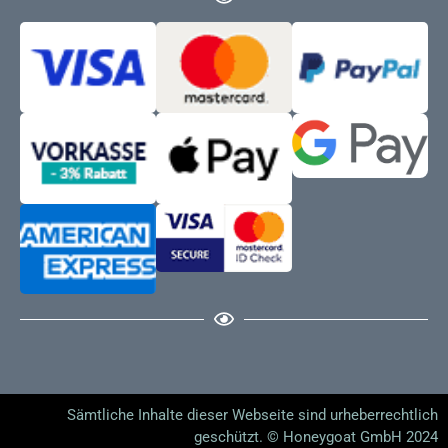
Sämtliche Inhalte dieser Webseite sind urheberrechtlich
geschützt. © Honeygoat GmbH 2024