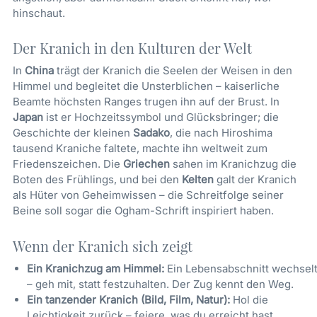
hinschaut.
Der Kranich in den Kulturen der Welt
In
China
trägt der Kranich die Seelen der Weisen in den
Himmel und begleitet die Unsterblichen – kaiserliche
Beamte höchsten Ranges trugen ihn auf der Brust. In
Japan
ist er Hochzeitssymbol und Glücksbringer; die
Geschichte der kleinen
Sadako
, die nach Hiroshima
tausend Kraniche faltete, machte ihn weltweit zum
Friedenszeichen. Die
Griechen
sahen im Kranichzug die
Boten des Frühlings, und bei den
Kelten
galt der Kranich
als Hüter von Geheimwissen – die Schreitfolge seiner
Beine soll sogar die Ogham-Schrift inspiriert haben.
Wenn der Kranich sich zeigt
Ein Kranichzug am Himmel:
Ein Lebensabschnitt wechsel
– geh mit, statt festzuhalten. Der Zug kennt den Weg.
Ein tanzender Kranich (Bild, Film, Natur):
Hol die
Leichtigkeit zurück – feiere, was du erreicht hast.