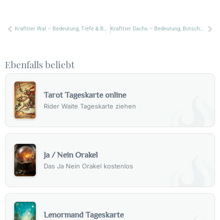
Zurück
Nä
Krafttier Wal – Bedeutung, Tiefe & Botschaft
Krafttier Dachs – Bedeutung, Botschaft & Symbolik
Ebenfalls beliebt
Tarot Tageskarte online
Rider Waite Tageskarte ziehen
Ja / Nein Orakel
Das Ja Nein Orakel kostenlos
Lenormand Tageskarte