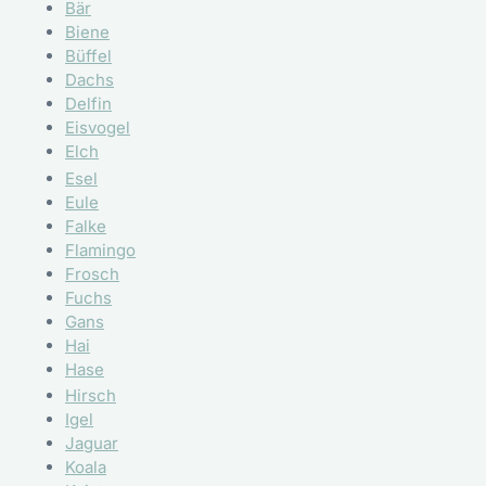
Bär
Biene
Büffel
Dachs
Delfin
Eisvogel
Elch
Esel
Eule
Falke
Flamingo
Frosch
Fuchs
Gans
Hai
Hase
Hirsch
Igel
Jaguar
Koala