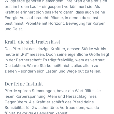
Wildpferde gehören niemandem. Ihre Kraft entfaltet sich
erst im freien Lauf – eingesperrt verkümmert sie. Als
Krafttier erinnert dich das Pferd daran, dass auch deine
Energie Auslauf braucht: Räume, in denen du selbst
bestimmst, Projekte mit Horizont, Bewegung für Körper
und Geist.
Kraft, die sich tragen lässt
Das Pferd ist das einzige Krafttier, dessen Stärke wir bis
heute in „PS“ messen. Doch seine eigentliche Größe liegt
in der Partnerschaft: Es trägt freiwillig, wem es vertraut.
Die Lektion: Wahre Stärke heißt nicht, alles allein zu
ziehen – sondern sich Lasten und Wege gut zu teilen.
Der feine Instinkt
Pferde spüren Stimmungen, bevor ein Wort fällt – sie
lesen Körperspannung, Atem und Herzschlag ihres
Gegenübers. Als Krafttier schärft das Pferd deine
Sensibilität für Zwischentöne: Vertraue dem, was du
fühlst, bevor du es erklären kannst.