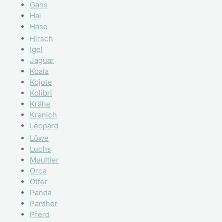
Gans
Hai
Hase
Hirsch
Igel
Jaguar
Koala
Kojote
Kolibri
Krähe
Kranich
Leopard
Löwe
Luchs
Maultier
Orca
Otter
Panda
Panther
Pferd