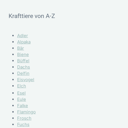
Krafttiere von A-Z
Adler
Alpaka
Bär
Biene
Büffel
Dachs
Delfin
Eisvogel
Elch
Esel
Eule
Falke
Flamingo
Frosch
Fuchs