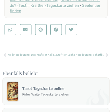
du? (Test)
·
Krafttier-Tageskarte ziehen
·
Seelentier
finden
Zurück
Nä
Kolibri Bedeutung: Das Krafttier Kolibri & seine Botschaft
Krafttier Luchs – Bedeutung, Scharfblick & Geheimnis
Ebenfalls beliebt
Tarot Tageskarte online
Rider Waite Tageskarte ziehen