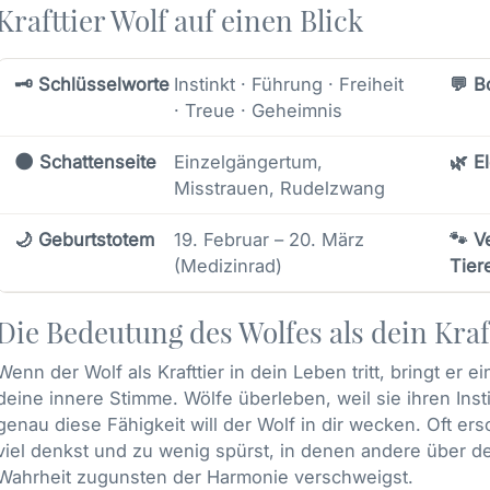
Krafttier Wolf auf einen Blick
🗝️ Schlüsselworte
Instinkt · Führung · Freiheit
💬 B
· Treue · Geheimnis
🌑 Schattenseite
Einzelgängertum,
🌿 E
Misstrauen, Rudelzwang
🌙 Geburtstotem
19. Februar – 20. März
🐾 V
(Medizinrad)
Tier
Die Bedeutung des Wolfes als dein Kraf
Wenn der Wolf als Krafttier in dein Leben tritt, bringt er 
deine innere Stimme. Wölfe überleben, weil sie ihren Ins
genau diese Fähigkeit will der Wolf in dir wecken. Oft er
viel denkst und zu wenig spürst, in denen andere über 
Wahrheit zugunsten der Harmonie verschweigst.