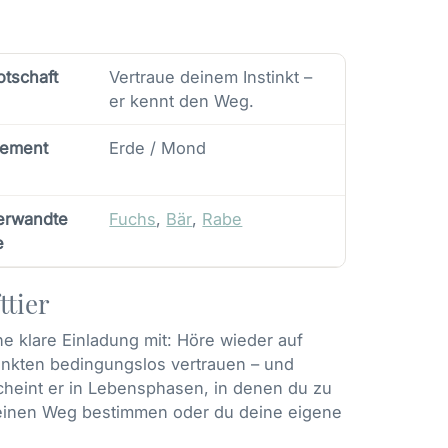
otschaft
Vertraue deinem Instinkt –
er kennt den Weg.
lement
Erde / Mond
erwandte
Fuchs
,
Bär
,
Rabe
e
ttier
eine klare Einladung mit: Höre wieder auf
tinkten bedingungslos vertrauen – und
scheint er in Lebensphasen, in denen du zu
deinen Weg bestimmen oder du deine eigene