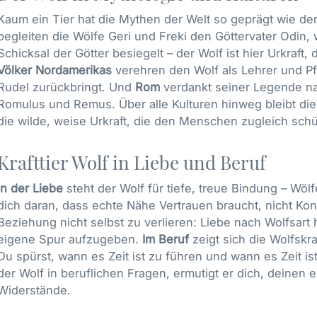
Kaum ein Tier hat die Mythen der Welt so geprägt wie der
begleiten die Wölfe Geri und Freki den Göttervater Odin,
Schicksal der Götter besiegelt – der Wolf ist hier Urkraft, 
Völker Nordamerikas
verehren den Wolf als Lehrer und Pfad
Rudel zurückbringt. Und
Rom
verdankt seiner Legende na
Romulus und Remus. Über alle Kulturen hinweg bleibt die
die wilde, weise Urkraft, die den Menschen zugleich schü
Krafttier Wolf in Liebe und Beruf
In der Liebe
steht der Wolf für tiefe, treue Bindung – Wölf
dich daran, dass echte Nähe Vertrauen braucht, nicht Kontr
Beziehung nicht selbst zu verlieren: Liebe nach Wolfsart
eigene Spur aufzugeben.
Im Beruf
zeigt sich die Wolfskra
Du spürst, wann es Zeit ist zu führen und wann es Zeit ist
der Wolf in beruflichen Fragen, ermutigt er dich, deinen
Widerstände.