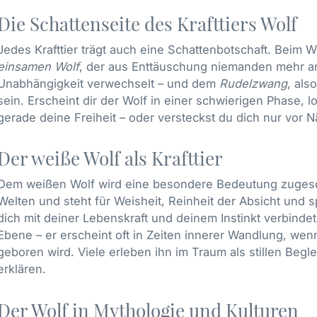
Die Schattenseite des Krafttiers Wolf
Jedes Krafttier trägt auch eine Schattenbotschaft. Beim W
einsamen Wolf
, der aus Enttäuschung niemanden mehr an
Unabhängigkeit verwechselt – und dem
Rudelzwang
, als
sein. Erscheint dir der Wolf in einer schwierigen Phase, lo
gerade deine Freiheit – oder versteckst du dich nur vor 
Der weiße Wolf als Krafttier
Dem weißen Wolf wird eine besondere Bedeutung zugesch
Welten und steht für Weisheit, Reinheit der Absicht und 
dich mit deiner Lebenskraft und deinem Instinkt verbindet
Ebene – er erscheint oft in Zeiten innerer Wandlung, wenn
geboren wird. Viele erleben ihn im Traum als stillen Begl
erklären.
Der Wolf in Mythologie und Kulturen