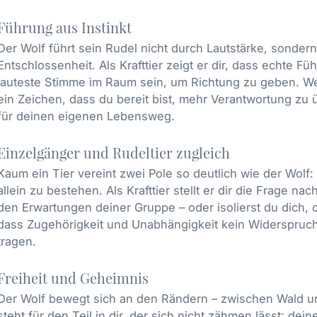
Führung aus Instinkt
Der Wolf führt sein Rudel nicht durch Lautstärke, sonder
Entschlossenheit. Als Krafttier zeigt er dir, dass echte 
lauteste Stimme im Raum sein, um Richtung zu geben. Wenn
ein Zeichen, dass du bereit bist, mehr Verantwortung zu 
für deinen eigenen Lebensweg.
Einzelgänger und Rudeltier zugleich
Kaum ein Tier vereint zwei Pole so deutlich wie der Wolf: E
allein zu bestehen. Als Krafttier stellt er dir die Frage na
den Erwartungen deiner Gruppe – oder isolierst du dich, 
dass Zugehörigkeit und Unabhängigkeit kein Widerspruch 
tragen.
Freiheit und Geheimnis
Der Wolf bewegt sich an den Rändern – zwischen Wald u
steht für den Teil in dir, der sich nicht zähmen lässt: dei