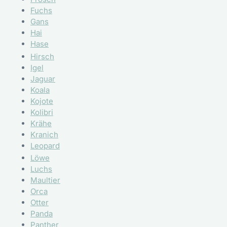
Fuchs
Gans
Hai
Hase
Hirsch
Igel
Jaguar
Koala
Kojote
Kolibri
Krähe
Kranich
Leopard
Löwe
Luchs
Maultier
Orca
Otter
Panda
Panther