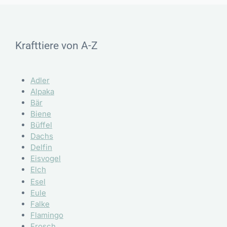
Krafttiere von A-Z
Adler
Alpaka
Bär
Biene
Büffel
Dachs
Delfin
Eisvogel
Elch
Esel
Eule
Falke
Flamingo
Frosch