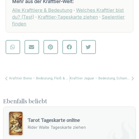
Mehr aus der Krafttier-Welt:
Alle Krafttiere & Bedeutung
·
Welches Krafttier bist
du? (Test)
·
Krafttier-Tageskarte ziehen
·
Seelentier
finden
Zurück
Nä
Krafttier Biene – Bedeutung, Fleiß & Lebenssüße
Krafttier Jaguar – Bedeutung, Schamanenkraft & Symbolik
Ebenfalls beliebt
Tarot Tageskarte online
Rider Waite Tageskarte ziehen