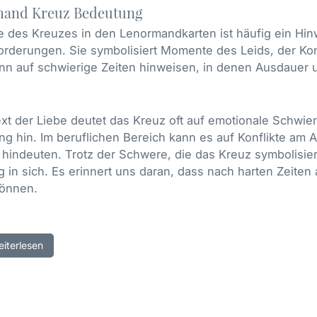
and Kreuz Bedeutung
te des Kreuzes in den Lenormandkarten ist häufig ein H
rderungen. Sie symbolisiert Momente des Leids, der Kon
nn auf schwierige Zeiten hinweisen, in denen Ausdauer u
xt der Liebe deutet das Kreuz oft auf emotionale Schwie
g hin. Im beruflichen Bereich kann es auf Konflikte am 
 hindeuten. Trotz der Schwere, die das Kreuz symbolisiert
 in sich. Es erinnert uns daran, dass nach harten Zeite
können.
eiterlesen
andkarte Kreuz – Symbolik und Assoziationen
rmand Karte Kreuz ist ein tief verwurzeltes kulturelles un
dkarten repräsentiert es nicht nur Herausforderungen un
nd persönliche Entwicklung, die daraus entstehen können