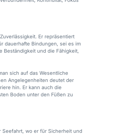
motionale Prüfungen. Es kann auf
. Diese Karte ermutigt zur
eise, wie wir Liebe ausdrücken und
en spirituellen oder karmischen
der Liebe fordert auf,
uverlässigkeit. Er repräsentiert
nehmen und sich von alten Wunden
ür dauerhafte Bindungen, sei es im
fer erfordert, aber auch eine Quelle
e Beständigkeit und die Fähigkeit,
 man sich auf das Wesentliche
stehende Herausforderungen
chen Angelegenheiten deutet der
ben oder Schwierigkeiten bei der
riere hin. Er kann auch die
 ermahnt, vorsichtig zu sein und gut
sten Boden unter den Füßen zu
n Bedeutungen von Reichtum und
legenheiten fordert das Kreuz dazu
rdenken und sich auf langfristige
 Seefahrt, wo er für Sicherheit und