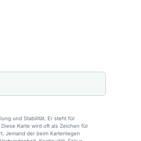
agen, aber auch für die Möglichkeit
z ermutigt zur Reflexion über das
bereiche beleuchten, von
, und fordert uns auf, die tieferen
rkennen.
en
, Religion und Herausforderungen
nde Weise. In der Liebe, den
ls auch als Wegweiser dienen. Es
a und die Prinzipien, die unser
ng und Stabilität. Er steht für
iese Karte wird oft als Zeichen für
iert. Jemand der beim Kartenlegen
Verbundenheit, Kontinuität, Fokus