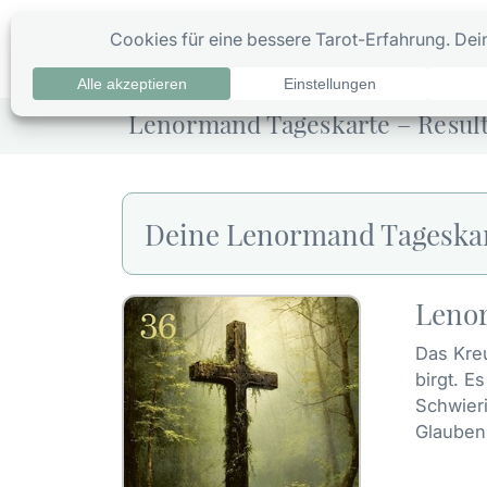
Zum
Inhalt
0
Ta
springen
Lenormand Tageskarte – Result
Deine Lenormand Tageska
Leno
Das Kreu
birgt. E
Schwieri
Glauben 