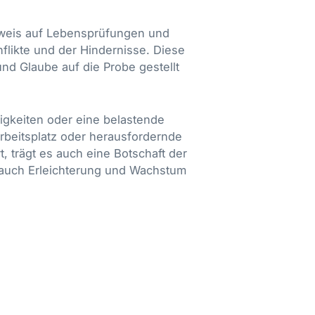
inweis auf Lebensprüfungen und
flikte und der Hindernisse. Diese
nd Glaube auf die Probe gestellt
rigkeiten oder eine belastende
Arbeitsplatz oder herausfordernde
, trägt es auch eine Botschaft der
n auch Erleichterung und Wachstum
d spirituelles Symbol. In den
d Leid, sondern auch die spirituelle
.