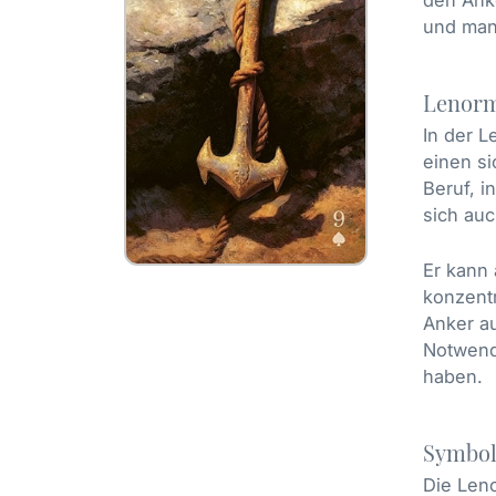
In der L
und man
ungelöst
Reflexi
empfange
Lenorm
Aspekten
In der L
Verantw
einen si
zu erlös
Beruf, i
der Erlö
sich auc
Geld un
Er kann 
Finanzi
konzentr
hinweise
Anker au
Erfüllun
Notwend
durchda
haben.
Sie kan
materiel
Symbol
auf, das
Die Leno