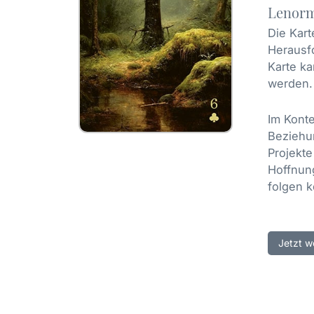
Lenorm
Die Kar
Herausfo
Karte ka
werden.
Im Konte
Beziehun
Projekte
Hoffnung
folgen 
Jetzt w
Lenorm
Die Leno
Lenorman
Reise u