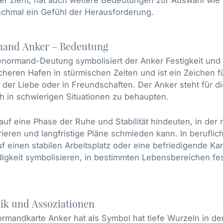
iebe symbolisiert das Kreuz oft schwierige Zeiten oder e
chmal ein Gefühl der Herausforderung.
e Konflikte, Schmerz oder Leid in Beziehungen hinweisen
on über die eigenen Beziehungsmuster und die Art und W
n. Es kann auch bedeuten, dass man sich mit den tiefer
and Anker – Bedeutung
 einer Beziehung auseinandersetzen muss. Das Kreuz in 
enormand-Deutung symbolisiert der Anker Festigkeit und Z
ortung für das eigene emotionale Wohlbefinden zu über
cheren Hafen in stürmischen Zeiten und ist ein Zeichen f
en. Es ist eine Erinnerung daran, dass Liebe manchmal Op
n der Liebe oder in Freundschaften. Der Anker steht für di
sung sein kann.
h in schwierigen Situationen zu behaupten.
d finanzielle Angelegenheiten
auf eine Phase der Ruhe und Stabilität hindeuten, in der
ell gesehen, kann die Lenormand-Karte Kreuz auf bevor
ieren und langfristige Pläne schmieden kann. In berufli
n. Es könnte finanzielle Belastungen, unerwartete Ausga
f einen stabilen Arbeitsplatz oder eine befriedigende Kar
g finanzieller Verpflichtungen symbolisieren. Diese Karte
igkeit symbolisieren, in bestimmten Lebensbereichen fe
chte Entscheidungen zu treffen.
n auch darauf hindeuten, dass man sich mit den tiefere
lem Besitz auseinandersetzen muss. In finanziellen Ange
ik und Assoziationen
 eigene Verhältnis zu Geld und materiellen Werten zu übe
rmandkarte Anker hat als Symbol hat tiefe Wurzeln in der