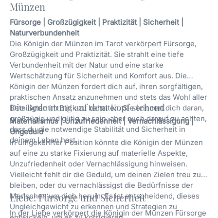
Münzen
Fürsorge | Großzügigkeit | Praktizität | Sicherheit |
Naturverbundenheit
Die Königin der Münzen im Tarot verkörpert Fürsorge,
Großzügigkeit und Praktizität. Sie strahlt eine tiefe
Verbundenheit mit der Natur und eine starke
Wertschätzung für Sicherheit und Komfort aus. Die
Königin der Münzen fordert dich auf, ihren sorgfältigen,
praktischen Ansatz anzunehmen und stets das Wohl aller
Die Bedeutung auf dem Kopf stehend
Beteiligten im Blick zu behalten. Sie erinnert dich daran,
großzügig und gütig zu sein, aber auch darauf zu achten,
Materialismus | Unzufriedenheit | Vernachlässigung |
dass du die notwendige Stabilität und Sicherheit in
Ungeduld
deinem Leben hast.
In umgekehrter Position könnte die Königin der Münzen
auf eine zu starke Fixierung auf materielle Aspekte,
Unzufriedenheit oder Vernachlässigung hinweisen.
Vielleicht fehlt dir die Geduld, um deinen Zielen treu zu
bleiben, oder du vernachlässigst die Bedürfnisse der
Menschen um dich herum. Es ist entscheidend, dieses
Liebe: Fürsorge und Sicherheit
Ungleichgewicht zu erkennen und Strategien zu
In der Liebe verkörpert die Königin der Münzen Fürsorge
entwickeln, um es zu korrigieren.