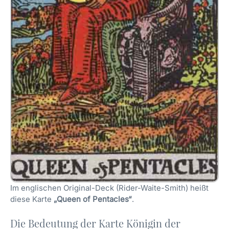
Im englischen Original-Deck (Rider-Waite-Smith) heißt
diese Karte
„Queen of Pentacles“
.
Die Bedeutung der Karte Königin der