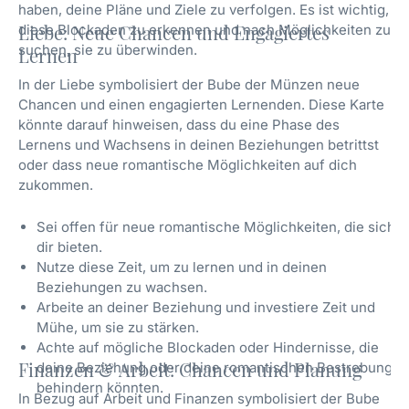
haben, deine Pläne und Ziele zu verfolgen. Es ist wichtig,
diese Blockaden zu erkennen und nach Möglichkeiten zu
Liebe: Neue Chancen und Engagiertes
suchen, sie zu überwinden.
Lernen
In der Liebe symbolisiert der Bube der Münzen neue
Chancen und einen engagierten Lernenden. Diese Karte
könnte darauf hinweisen, dass du eine Phase des
Lernens und Wachsens in deinen Beziehungen betrittst
oder dass neue romantische Möglichkeiten auf dich
zukommen.
Sei offen für neue romantische Möglichkeiten, die sich
dir bieten.
Nutze diese Zeit, um zu lernen und in deinen
Beziehungen zu wachsen.
Arbeite an deiner Beziehung und investiere Zeit und
Mühe, um sie zu stärken.
Achte auf mögliche Blockaden oder Hindernisse, die
Finanzen & Arbeit: Chancen und Planung
deine Beziehung oder deine romantischen Bestrebungen
behindern könnten.
In Bezug auf Arbeit und Finanzen symbolisiert der Bube