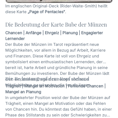
Im englischen Original-Deck (Rider-Waite-Smith) heißt
diese Karte
„Page of Pentacles“
.
Die Bedeutung der Karte Bube der Münzen
Chancen | Anfänge | Ehrgeiz | Planung | Engagierter
Lernender
Der Bube der Münzen im Tarot repräsentiert neue
Möglichkeiten, vor allem in Bezug auf Arbeit, Karriere
und Finanzen. Diese Karte ist voll von Ehrgeiz und
symbolisiert einen enthusiastischen Lernenden, der
bereit ist, harte Arbeit und gründliche Planung in seine
Bemühungen zu investieren. Der Bube der Münzen lädt
Die Bedeutung auf dem Kopf stehend
dich ein, deinen Ehrgeiz zu nutzen und neue
Möglichkeiten zu erkunden, die vor dir liegen.
Trägheit | Mangel an Motivation | Fehlende Chancen |
Mangel an Planung
In umgekehrter Position weist der Bube der Münzen auf
Trägheit, einen Mangel an Motivation oder das Fehlen
von Chancen hin. Du könntest das Gefühl haben, in einer
Phase des Stillstands zu sein oder Schwierigkeiten zu