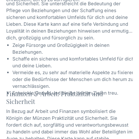
und Sicherheit. Sie unterstreicht die Bedeutung der
Pflege von Beziehungen und der Schaffung eines
sicheren und komfortablen Umfelds für dich und deine
Lieben. Diese Karte kann auf eine tiefe Verbindung und
Loyalität in deinen Beziehungen hinweisen und ermutigt
dich, großzügig und fürsorglich zu sein.
Zeige Fürsorge und Großzügigkeit in deinen
Beziehungen.
Schaffe ein sicheres und komfortables Umfeld für dich
und deine Lieben.
Vermeide es, zu sehr auf materielle Aspekte zu fixieren
oder die Bedürfnisse der Menschen um dich herum zu
vernachlässigen.
Finanzen & Arbeit: Praktizität und
Entwickle Geduld und bleibe deinen Zielen treu.
Sicherheit
In Bezug auf Arbeit und Finanzen symbolisiert die
Königin der Münzen Praktizität und Sicherheit. Sie
fordert dich auf, sorgfältig und verantwortungsbewusst
zu handeln und dabei immer das Wohl aller Beteiligten im
Auge zu behalten. Diese Karte kann auf stabile