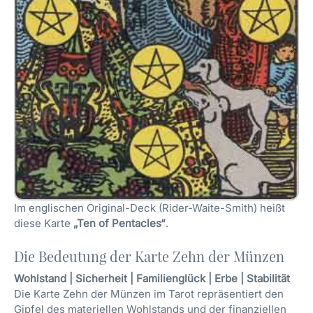
Im englischen Original-Deck (Rider-Waite-Smith) heißt
diese Karte
„Ten of Pentacles“
.
Die Bedeutung der Karte Zehn der Münzen
Wohlstand | Sicherheit | Familienglück | Erbe | Stabilität
Die Karte Zehn der Münzen im Tarot repräsentiert den
Gipfel des materiellen Wohlstands und der finanziellen