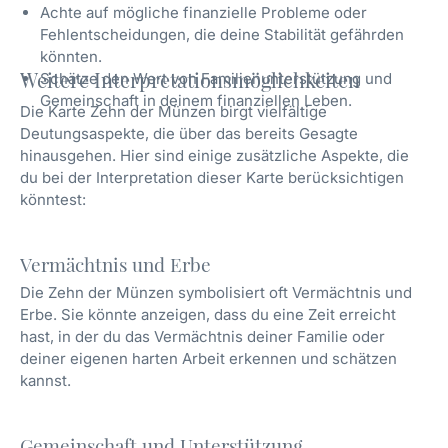
Achte auf mögliche finanzielle Probleme oder
Fehlentscheidungen, die deine Stabilität gefährden
könnten.
Weitere Interpretationsmöglichkeiten
Schätze den Wert von Familienunterstützung und
Gemeinschaft in deinem finanziellen Leben.
Die Karte Zehn der Münzen birgt vielfältige
Deutungsaspekte, die über das bereits Gesagte
hinausgehen. Hier sind einige zusätzliche Aspekte, die
du bei der Interpretation dieser Karte berücksichtigen
könntest:
Vermächtnis und Erbe
Die Zehn der Münzen symbolisiert oft Vermächtnis und
Erbe. Sie könnte anzeigen, dass du eine Zeit erreicht
hast, in der du das Vermächtnis deiner Familie oder
deiner eigenen harten Arbeit erkennen und schätzen
kannst.
Gemeinschaft und Unterstützung