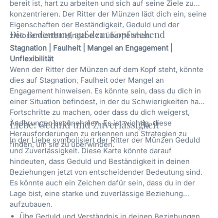
bereit ist, hart zu arbeiten und sich auf seine Ziele zu
konzentrieren. Der Ritter der Münzen lädt dich ein, seine
Eigenschaften der Beständigkeit, Geduld und der
Die Bedeutung auf dem Kopf stehend
zielorientierten Hingabe zu übernehmen.
Stagnation | Faulheit | Mangel an Engagement |
Unflexibilität
Wenn der Ritter der Münzen auf dem Kopf steht, könnte
dies auf Stagnation, Faulheit oder Mangel an
Engagement hinweisen. Es könnte sein, dass du dich in
einer Situation befindest, in der du Schwierigkeiten hast,
Fortschritte zu machen, oder dass du dich weigerst,
Änderungen anzunehmen. Es ist wichtig, diese
Liebe: Geduld und Zuverlässigkeit
Herausforderungen zu erkennen und Strategien zu
In der Liebe symbolisiert der Ritter der Münzen Geduld
finden, um sie zu überwinden.
und Zuverlässigkeit. Diese Karte könnte darauf
hindeuten, dass Geduld und Beständigkeit in deinen
Beziehungen jetzt von entscheidender Bedeutung sind.
Es könnte auch ein Zeichen dafür sein, dass du in der
Lage bist, eine starke und zuverlässige Beziehung
aufzubauen.
Übe Geduld und Verständnis in deinen Beziehungen.