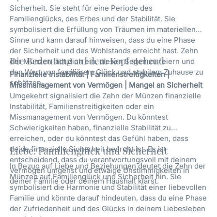
Sicherheit. Sie steht für eine Periode des
Familienglücks, des Erbes und der Stabilität. Sie
symbolisiert die Erfüllung von Träumen im materiellen
Sinne und kann darauf hinweisen, dass du eine Phase
der Sicherheit und des Wohlstands erreicht hast. Zehn
Die Bedeutung auf dem Kopf stehend
der Münzen lädt dich ein, diesen Segen zu feiern und
den Wert von familiärem Glück und stabilem Zuhause zu
Finanzielle Instabilität | Familienstreitigkeiten |
schätzen.
Missmanagement von Vermögen | Mangel an Sicherheit
Umgekehrt signalisiert die Zehn der Münzen finanzielle
Instabilität, Familienstreitigkeiten oder ein
Missmanagement von Vermögen. Du könntest
Schwierigkeiten haben, finanzielle Stabilität zu
erreichen, oder du könntest das Gefühl haben, dass
deine finanzielle Sicherheit bedroht ist. Es ist
Liebe: Familienglück und Sicherheit
entscheidend, dass du verantwortungsvoll mit deinem
In Bezug auf Liebe und Beziehungen deutet die Zehn der
Vermögen umgehst und etwaige Unstimmigkeiten in
Münzen auf Familienglück und Sicherheit hin. Sie
deiner Familie oder deinem Haushalt klärst.
symbolisiert die Harmonie und Stabilität einer liebevollen
Familie und könnte darauf hindeuten, dass du eine Phase
der Zufriedenheit und des Glücks in deinem Liebesleben