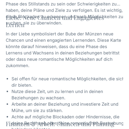
Phase des Stillstands zu sein oder Schwierigkeiten zu
haben, deine Pläne und Ziele zu verfolgen. Es ist wichtig,
diese Blockaden zu erkennen und nach Möglichkeiten zu
Liebe: Neue Chancen und Engagiertes
suchen, sie zu überwinden.
Lernen
In der Liebe symbolisiert der Bube der Münzen neue
Chancen und einen engagierten Lernenden. Diese Karte
könnte darauf hinweisen, dass du eine Phase des
Lernens und Wachsens in deinen Beziehungen betrittst
oder dass neue romantische Möglichkeiten auf dich
zukommen.
Sei offen für neue romantische Möglichkeiten, die sich
dir bieten.
Nutze diese Zeit, um zu lernen und in deinen
Beziehungen zu wachsen.
Arbeite an deiner Beziehung und investiere Zeit und
Mühe, um sie zu stärken.
Achte auf mögliche Blockaden oder Hindernisse, die
Finanzen & Arbeit: Chancen und Planung
deine Beziehung oder deine romantischen Bestrebungen