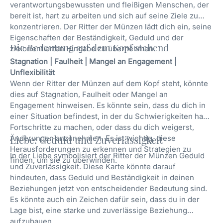
verantwortungsbewussten und fleißigen Menschen, der
bereit ist, hart zu arbeiten und sich auf seine Ziele zu
konzentrieren. Der Ritter der Münzen lädt dich ein, seine
Eigenschaften der Beständigkeit, Geduld und der
Die Bedeutung auf dem Kopf stehend
zielorientierten Hingabe zu übernehmen.
Stagnation | Faulheit | Mangel an Engagement |
Unflexibilität
Wenn der Ritter der Münzen auf dem Kopf steht, könnte
dies auf Stagnation, Faulheit oder Mangel an
Engagement hinweisen. Es könnte sein, dass du dich in
einer Situation befindest, in der du Schwierigkeiten hast,
Fortschritte zu machen, oder dass du dich weigerst,
Änderungen anzunehmen. Es ist wichtig, diese
Liebe: Geduld und Zuverlässigkeit
Herausforderungen zu erkennen und Strategien zu
In der Liebe symbolisiert der Ritter der Münzen Geduld
finden, um sie zu überwinden.
und Zuverlässigkeit. Diese Karte könnte darauf
hindeuten, dass Geduld und Beständigkeit in deinen
Beziehungen jetzt von entscheidender Bedeutung sind.
Es könnte auch ein Zeichen dafür sein, dass du in der
Lage bist, eine starke und zuverlässige Beziehung
aufzubauen.