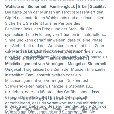
Wohlstand | Sicherheit | Familienglück | Erbe | Stabilität
Die Karte Zehn der Münzen im Tarot repräsentiert den
Gipfel des materiellen Wohlstands und der finanziellen
Sicherheit. Sie steht für eine Periode des
Familienglücks, des Erbes und der Stabilität. Sie
symbolisiert die Erfüllung von Träumen im materiellen
Sinne und kann darauf hinweisen, dass du eine Phase
der Sicherheit und des Wohlstands erreicht hast. Zehn
Die Bedeutung auf dem Kopf stehend
der Münzen lädt dich ein, diesen Segen zu feiern und
den Wert von familiärem Glück und stabilem Zuhause zu
Finanzielle Instabilität | Familienstreitigkeiten |
schätzen.
Missmanagement von Vermögen | Mangel an Sicherheit
Umgekehrt signalisiert die Zehn der Münzen finanzielle
Instabilität, Familienstreitigkeiten oder ein
Missmanagement von Vermögen. Du könntest
Schwierigkeiten haben, finanzielle Stabilität zu
erreichen, oder du könntest das Gefühl haben, dass
deine finanzielle Sicherheit bedroht ist. Es ist
Liebe: Familienglück und Sicherheit
entscheidend, dass du verantwortungsvoll mit deinem
In Bezug auf Liebe und Beziehungen deutet die Zehn der
Vermögen umgehst und etwaige Unstimmigkeiten in
Münzen auf Familienglück und Sicherheit hin. Sie