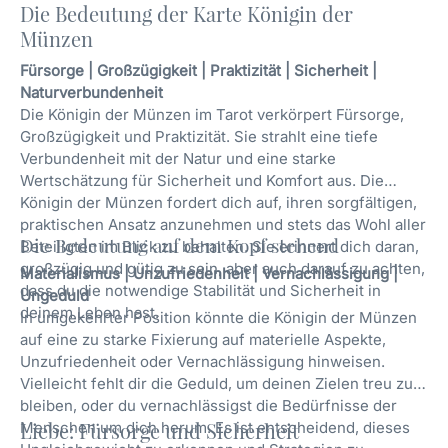
Die Bedeutung der Karte Königin der
Münzen
Fürsorge | Großzügigkeit | Praktizität | Sicherheit |
Naturverbundenheit
Die Königin der Münzen im Tarot verkörpert Fürsorge,
Großzügigkeit und Praktizität. Sie strahlt eine tiefe
Verbundenheit mit der Natur und eine starke
Wertschätzung für Sicherheit und Komfort aus. Die
Königin der Münzen fordert dich auf, ihren sorgfältigen,
praktischen Ansatz anzunehmen und stets das Wohl aller
Die Bedeutung auf dem Kopf stehend
Beteiligten im Blick zu behalten. Sie erinnert dich daran,
großzügig und gütig zu sein, aber auch darauf zu achten,
Materialismus | Unzufriedenheit | Vernachlässigung |
dass du die notwendige Stabilität und Sicherheit in
Ungeduld
deinem Leben hast.
In umgekehrter Position könnte die Königin der Münzen
auf eine zu starke Fixierung auf materielle Aspekte,
Unzufriedenheit oder Vernachlässigung hinweisen.
Vielleicht fehlt dir die Geduld, um deinen Zielen treu zu
bleiben, oder du vernachlässigst die Bedürfnisse der
Menschen um dich herum. Es ist entscheidend, dieses
Liebe: Fürsorge und Sicherheit