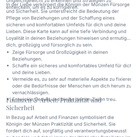
Ungleichgewicht zu erkennen und Strategien zu
In der Liebe verkörpert die Königin der Münzen Fürsorge
entwickeln, um es zu korrigieren.
und Sicherheit. Sie unterstreicht die Bedeutung der
Pflege von Beziehungen und der Schaffung eines
sicheren und komfortablen Umfelds für dich und deine
Lieben. Diese Karte kann auf eine tiefe Verbindung und
Loyalität in deinen Beziehungen hinweisen und ermutigt
dich, großzügig und fürsorglich zu sein.
Zeige Fürsorge und Großzügigkeit in deinen
Beziehungen.
Schaffe ein sicheres und komfortables Umfeld für dich
und deine Lieben.
Vermeide es, zu sehr auf materielle Aspekte zu fixieren
oder die Bedürfnisse der Menschen um dich herum zu
vernachlässigen.
Finanzen & Arbeit: Praktizität und
Entwickle Geduld und bleibe deinen Zielen treu.
Sicherheit
In Bezug auf Arbeit und Finanzen symbolisiert die
Königin der Münzen Praktizität und Sicherheit. Sie
fordert dich auf, sorgfältig und verantwortungsbewusst