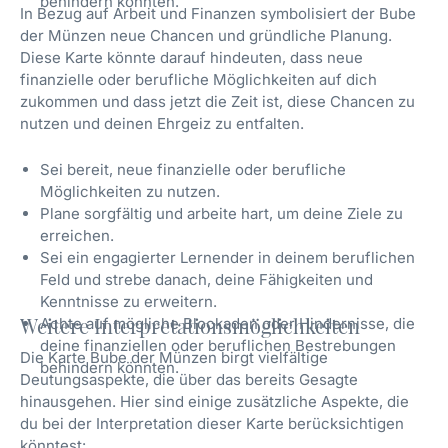
behindern könnten.
In Bezug auf Arbeit und Finanzen symbolisiert der Bube
der Münzen neue Chancen und gründliche Planung.
Diese Karte könnte darauf hindeuten, dass neue
finanzielle oder berufliche Möglichkeiten auf dich
zukommen und dass jetzt die Zeit ist, diese Chancen zu
nutzen und deinen Ehrgeiz zu entfalten.
Sei bereit, neue finanzielle oder berufliche
Möglichkeiten zu nutzen.
Plane sorgfältig und arbeite hart, um deine Ziele zu
erreichen.
Sei ein engagierter Lernender in deinem beruflichen
Feld und strebe danach, deine Fähigkeiten und
Kenntnisse zu erweitern.
Weitere Interpretationsmöglichkeiten
Achte auf mögliche Blockaden oder Hindernisse, die
deine finanziellen oder beruflichen Bestrebungen
Die Karte Bube der Münzen birgt vielfältige
behindern könnten.
Deutungsaspekte, die über das bereits Gesagte
hinausgehen. Hier sind einige zusätzliche Aspekte, die
du bei der Interpretation dieser Karte berücksichtigen
könntest: