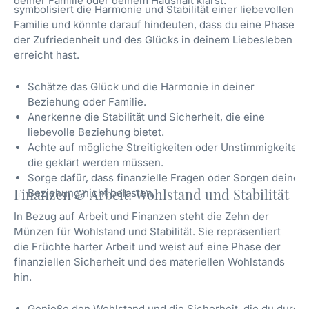
deiner Familie oder deinem Haushalt klärst.
symbolisiert die Harmonie und Stabilität einer liebevollen
Familie und könnte darauf hindeuten, dass du eine Phase
der Zufriedenheit und des Glücks in deinem Liebesleben
erreicht hast.
Schätze das Glück und die Harmonie in deiner
Beziehung oder Familie.
Anerkenne die Stabilität und Sicherheit, die eine
liebevolle Beziehung bietet.
Achte auf mögliche Streitigkeiten oder Unstimmigkeiten,
die geklärt werden müssen.
Sorge dafür, dass finanzielle Fragen oder Sorgen deine
Finanzen & Arbeit: Wohlstand und Stabilität
Beziehung nicht belasten.
In Bezug auf Arbeit und Finanzen steht die Zehn der
Münzen für Wohlstand und Stabilität. Sie repräsentiert
die Früchte harter Arbeit und weist auf eine Phase der
finanziellen Sicherheit und des materiellen Wohlstands
hin.
Genieße den Wohlstand und die Sicherheit, die du durch