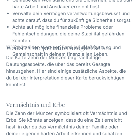
harte Arbeit und Ausdauer erreicht hast.
Verwalte dein Vermögen verantwortungsbewusst und
achte darauf, dass du für zukünftige Sicherheit sorgst.
Achte auf mögliche finanzielle Probleme oder
Fehlentscheidungen, die deine Stabilität gefährden
könnten.
Weitere Interpretationsmöglichkeiten
Schätze den Wert von Familienunterstützung und
Gemeinschaft in deinem finanziellen Leben.
Die Karte Zehn der Münzen birgt vielfältige
Deutungsaspekte, die über das bereits Gesagte
hinausgehen. Hier sind einige zusätzliche Aspekte, die
du bei der Interpretation dieser Karte berücksichtigen
könntest:
Vermächtnis und Erbe
Die Zehn der Münzen symbolisiert oft Vermächtnis und
Erbe. Sie könnte anzeigen, dass du eine Zeit erreicht
hast, in der du das Vermächtnis deiner Familie oder
deiner eigenen harten Arbeit erkennen und schätzen