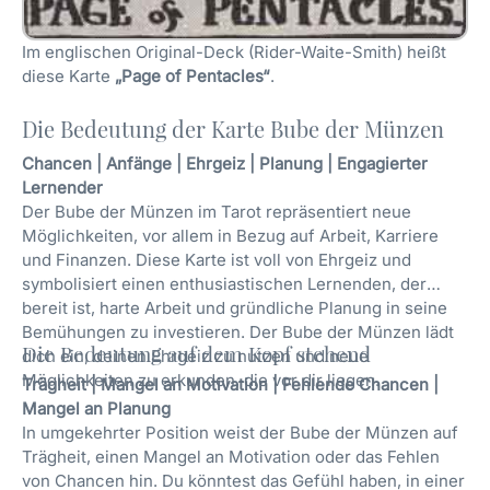
Im englischen Original-Deck (Rider-Waite-Smith) heißt
diese Karte
„Page of Pentacles“
.
Die Bedeutung der Karte Bube der Münzen
Chancen | Anfänge | Ehrgeiz | Planung | Engagierter
Lernender
Der Bube der Münzen im Tarot repräsentiert neue
Möglichkeiten, vor allem in Bezug auf Arbeit, Karriere
und Finanzen. Diese Karte ist voll von Ehrgeiz und
symbolisiert einen enthusiastischen Lernenden, der
bereit ist, harte Arbeit und gründliche Planung in seine
Bemühungen zu investieren. Der Bube der Münzen lädt
Die Bedeutung auf dem Kopf stehend
dich ein, deinen Ehrgeiz zu nutzen und neue
Möglichkeiten zu erkunden, die vor dir liegen.
Trägheit | Mangel an Motivation | Fehlende Chancen |
Mangel an Planung
In umgekehrter Position weist der Bube der Münzen auf
Trägheit, einen Mangel an Motivation oder das Fehlen
von Chancen hin. Du könntest das Gefühl haben, in einer