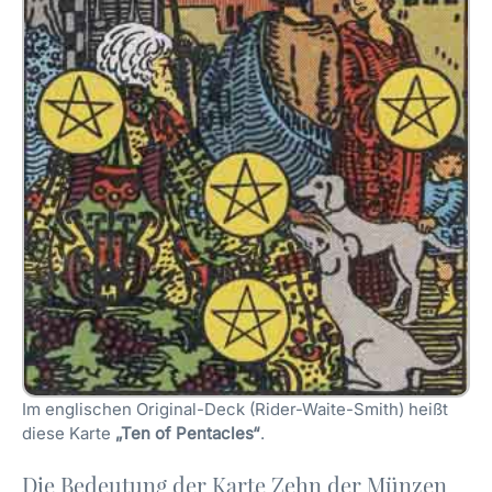
Im englischen Original-Deck (Rider-Waite-Smith) heißt
diese Karte
„Ten of Pentacles“
.
Die Bedeutung der Karte Zehn der Münzen