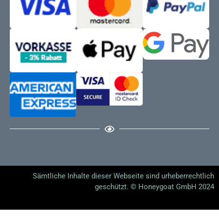
Sämtliche Inhalte dieser Webseite sind urheberrechtlich
geschützt. © Honeygoat GmbH 2024