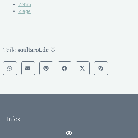
Zebra
Ziege
Teile
soultarot.de
🤍
Infos