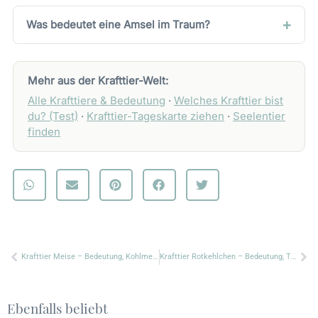
Was bedeutet eine Amsel im Traum?
Mehr aus der Krafttier-Welt:
Alle Krafttiere & Bedeutung
·
Welches Krafttier bist
du? (Test)
·
Krafttier-Tageskarte ziehen
·
Seelentier
finden
Zurück
Nä
Krafttier Meise – Bedeutung, Kohlmeise & Blaumeise
Krafttier Rotkehlchen – Bedeutung, Trost & Hoffnung
Ebenfalls beliebt