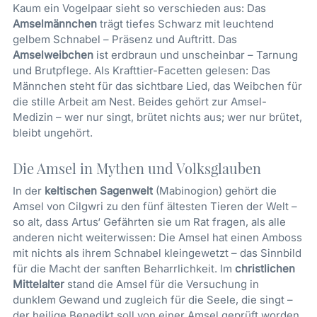
Kaum ein Vogelpaar sieht so verschieden aus: Das
Amselmännchen
trägt tiefes Schwarz mit leuchtend
gelbem Schnabel – Präsenz und Auftritt. Das
Amselweibchen
ist erdbraun und unscheinbar – Tarnung
und Brutpflege. Als Krafttier-Facetten gelesen: Das
Männchen steht für das sichtbare Lied, das Weibchen für
die stille Arbeit am Nest. Beides gehört zur Amsel-
Medizin – wer nur singt, brütet nichts aus; wer nur brütet,
bleibt ungehört.
Die Amsel in Mythen und Volksglauben
In der
keltischen Sagenwelt
(Mabinogion) gehört die
Amsel von Cilgwri zu den fünf ältesten Tieren der Welt –
so alt, dass Artus‘ Gefährten sie um Rat fragen, als alle
anderen nicht weiterwissen: Die Amsel hat einen Amboss
mit nichts als ihrem Schnabel kleingewetzt – das Sinnbild
für die Macht der sanften Beharrlichkeit. Im
christlichen
Mittelalter
stand die Amsel für die Versuchung in
dunklem Gewand und zugleich für die Seele, die singt –
der heilige Benedikt soll von einer Amsel geprüft worden