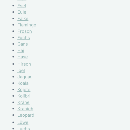
Esel
Eule
Falke
Flamingo
Frosch
Fuchs
Gans
Hai
Hase
Hirsch
Igel
Jaguar
Koala
Kojote
Kolibri
Krähe
Kranich
Leopard
Löwe
Luchs