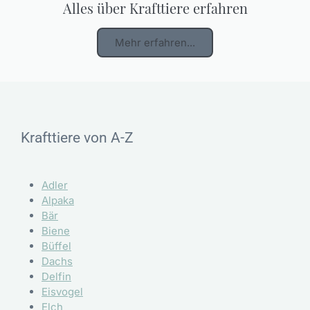
Alles über Krafttiere erfahren
Mehr erfahren...
Krafttiere von A-Z
Adler
Alpaka
Bär
Biene
Büffel
Dachs
Delfin
Eisvogel
Elch