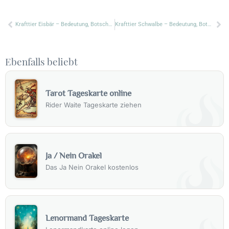
Zurück
Nä
Krafttier Eisbär – Bedeutung, Botschaft & Symbolik
Krafttier Schwalbe – Bedeutung, Botschaft & Symbolik
Ebenfalls beliebt
Tarot Tageskarte online
Rider Waite Tageskarte ziehen
Ja / Nein Orakel
Das Ja Nein Orakel kostenlos
Lenormand Tageskarte