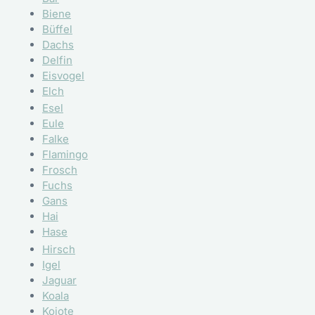
Biene
Büffel
Dachs
Delfin
Eisvogel
Elch
Esel
Eule
Falke
Flamingo
Frosch
Fuchs
Gans
Hai
Hase
Hirsch
Igel
Jaguar
Koala
Kojote