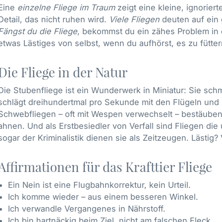
Eine
einzelne Fliege im Traum
zeigt eine kleine, ignorier
Detail, das nicht ruhen wird.
Viele Fliegen
deuten auf ein
Fängst du die Fliege
, bekommst du ein zähes Problem in 
etwas Lästiges von selbst, wenn du aufhörst, es zu fütter
Die Fliege in der Natur
Die Stubenfliege ist ein Wunderwerk in Miniatur: Sie schm
schlägt dreihundertmal pro Sekunde mit den Flügeln und 
Schwebfliegen – oft mit Wespen verwechselt – bestäuben
ahnen. Und als Erstbesiedler von Verfall sind Fliegen die
sogar der Kriminalistik dienen sie als Zeitzeugen. Lästig? 
Affirmationen für das Krafttier Fliege
Ein Nein ist eine Flugbahnkorrektur, kein Urteil.
Ich komme wieder – aus einem besseren Winkel.
Ich verwandle Vergangenes in Nährstoff.
Ich bin hartnäckig beim Ziel, nicht am falschen Fleck.