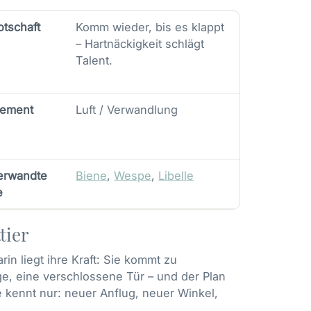
otschaft
Komm wieder, bis es klappt
– Hartnäckigkeit schlägt
Talent.
lement
Luft / Verwandlung
erwandte
Biene
,
Wespe
,
Libelle
e
tier
in liegt ihre Kraft: Sie kommt zu
e, eine verschlossene Tür – und der Plan
e kennt nur: neuer Anflug, neuer Winkel,