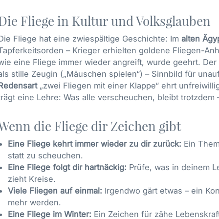
Die Fliege in Kultur und Volksglauben
Die Fliege hat eine zwiespältige Geschichte: Im
alten Ägy
Tapferkeitsorden – Krieger erhielten goldene Fliegen-An
wie eine Fliege immer wieder angreift, wurde geehrt. Der
als stille Zeugin („Mäuschen spielen“) – Sinnbild für una
Redensart
„zwei Fliegen mit einer Klappe“ ehrt unfreiwillig
trägt eine Lehre: Was alle verscheuchen, bleibt trotzdem 
Wenn die Fliege dir Zeichen gibt
Eine Fliege kehrt immer wieder zu dir zurück:
Ein Thema
statt zu scheuchen.
Eine Fliege folgt dir hartnäckig:
Prüfe, was in deinem Le
zieht Kreise.
Viele Fliegen auf einmal:
Irgendwo gärt etwas – ein Kon
mehr werden.
Eine Fliege im Winter:
Ein Zeichen für zähe Lebenskraf