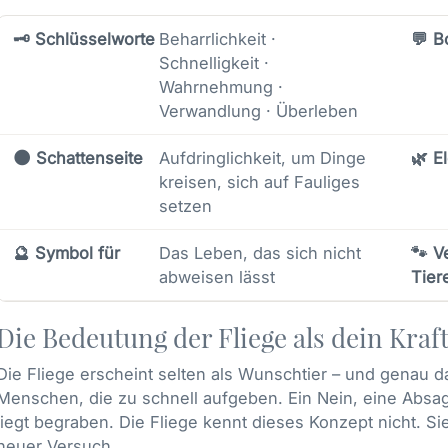
🗝️ Schlüsselworte
Beharrlichkeit ·
💬 B
Schnelligkeit ·
Wahrnehmung ·
Verwandlung · Überleben
🌑 Schattenseite
Aufdringlichkeit, um Dinge
🌿 E
kreisen, sich auf Fauliges
setzen
🔮 Symbol für
Das Leben, das sich nicht
🐾 V
abweisen lässt
Tier
Die Bedeutung der Fliege als dein Kraft
Die Fliege erscheint selten als Wunschtier – und genau dar
Menschen, die zu schnell aufgeben. Ein Nein, eine Absag
liegt begraben. Die Fliege kennt dieses Konzept nicht. Si
neuer Versuch.