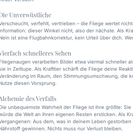
Die Unverwüstliche
Verscheucht, verfehlt, vertrieben – die Fliege wertet nich
Information: dieser Winkel nicht, also der nächste. Als K
Nein ist eine Flugbahnkorrektur, kein Urteil über dich. We
Vierfach schnelleres Sehen
Fliegenaugen verarbeiten Bilder etwa viermal schneller a
sie in Zeitlupe. Als Krafttier schärft die Fliege deine Re
Veränderung im Raum, den Stimmungsumschwung, die kom
Nutze diesen Vorsprung.
Alchemie des Verfalls
Die unbequemste Wahrheit der Fliege ist ihre größte: Sie
würde die Welt an ihren eigenen Resten ersticken. Als Kra
Vergangenen: Aus dem, was in deinem Leben gestorben is
Nährstoff gewinnen. Nichts muss nur Verlust bleiben.