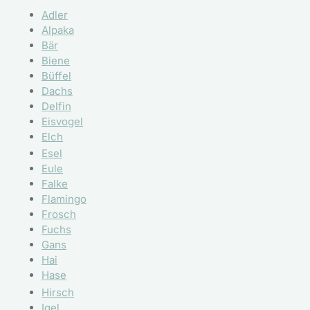
Adler
Alpaka
Bär
Biene
Büffel
Dachs
Delfin
Eisvogel
Elch
Esel
Eule
Falke
Flamingo
Frosch
Fuchs
Gans
Hai
Hase
Hirsch
Igel