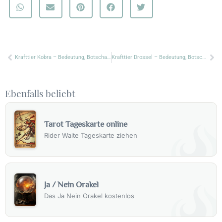
Zurück
Nä
Krafttier Kobra – Bedeutung, Botschaft & Symbolik
Krafttier Drossel – Bedeutung, Botschaft & Symbolik
Ebenfalls beliebt
Tarot Tageskarte online
Rider Waite Tageskarte ziehen
Ja / Nein Orakel
Das Ja Nein Orakel kostenlos