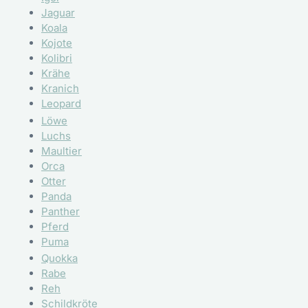
Jaguar
Koala
Kojote
Kolibri
Krähe
Kranich
Leopard
Löwe
Luchs
Maultier
Orca
Otter
Panda
Panther
Pferd
Puma
Quokka
Rabe
Reh
Schildkröte