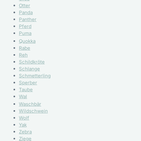
Otter
Panda
Panther
Pferd
Puma
Quokka
Rabe
Reh
Schildkröte
Schlange
Schmetterling
Sperber
Taube
Wal
Waschbär
Wildschwein
Wolf
Yak
Zebra
Ziege