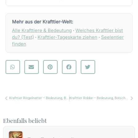
Mehr aus der Krafttier-Welt:
Alle Krafttiere & Bedeutung
·
Welches Krafttier bist
du? (Test)
·
Krafttier-Tageskarte ziehen
·
Seelentier
finden
Zurück
Nä
Krafttier Ringelnatter – Bedeutung, Botschaft & Symbolik
Krafttier Robbe – Bedeutung, Botschaft & Symbolik
Ebenfalls beliebt