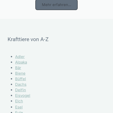
Mehr erfahren...
Krafttiere von A-Z
Adler
Alpaka
Bär
Biene
Büffel
Dachs
Delfin
Eisvogel
Elch
Esel
Eule