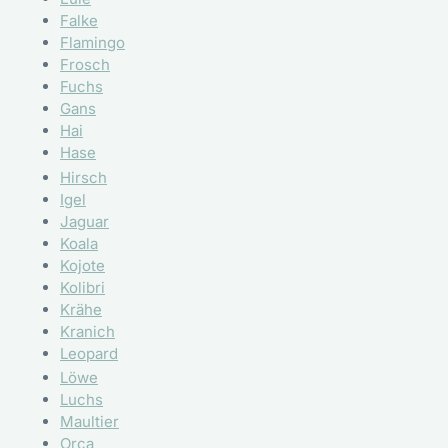
Falke
Flamingo
Frosch
Fuchs
Gans
Hai
Hase
Hirsch
Igel
Jaguar
Koala
Kojote
Kolibri
Krähe
Kranich
Leopard
Löwe
Luchs
Maultier
Orca