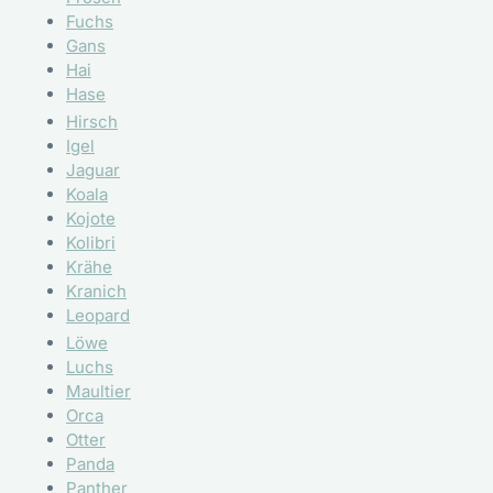
Fuchs
Gans
Hai
Hase
Hirsch
Igel
Jaguar
Koala
Kojote
Kolibri
Krähe
Kranich
Leopard
Löwe
Luchs
Maultier
Orca
Otter
Panda
Panther