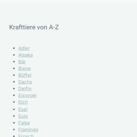
Krafttiere von A-Z
Adler
Alpaka
Bär
Biene
Büffel
Dachs
Delfin
Eisvogel
Elch
Esel
Eule
Falke
Flamingo
Frosch