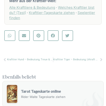
Mehr aus der Krafttier-Welt:
Alle Krafttiere & Bedeutung
·
Welches Krafttier bist
du? (Test)
·
Krafttier-Tageskarte ziehen
·
Seelentier
finden
Zurück
Nä
Krafttier Hund – Bedeutung, Treue & Botschaft
Krafttier Tiger – Bedeutung, Urkraft & weißer Tiger
Ebenfalls beliebt
Tarot Tageskarte online
Rider Waite Tageskarte ziehen