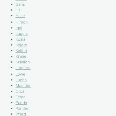
Gans
Hai
Hase
Hirsch
Igel
Jaguar
Koala
Kojote
Kolibri
Krähe
Kranich
Leopard
Löwe
Luchs
Maultier
Orca
Otter
Panda
Panther
Pferd