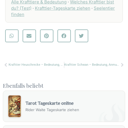
Alle Krafttiere & Bedeutung
·
Welches Krafttier bist
du? (Test)
·
Krafttier-Tageskarte ziehen
·
Seelentier
finden
Zurück
Nä
Krafttier Heuschrecke – Bedeutung, Grashüpfer & Glückssprung
Krafttier Schwan – Bedeutung, Anmut & schwarzer Schwan
Ebenfalls beliebt
Tarot Tageskarte online
Rider Waite Tageskarte ziehen