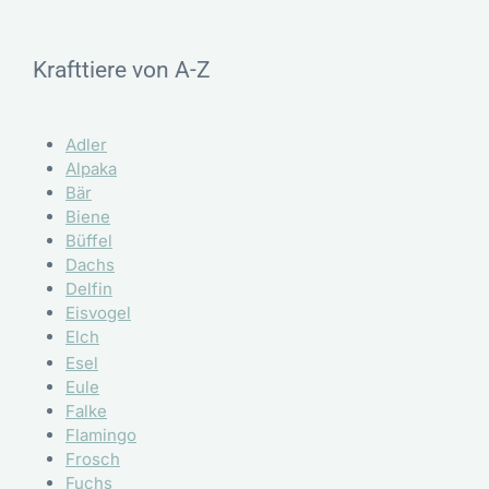
Krafttiere von A-Z
Adler
Alpaka
Bär
Biene
Büffel
Dachs
Delfin
Eisvogel
Elch
Esel
Eule
Falke
Flamingo
Frosch
Fuchs