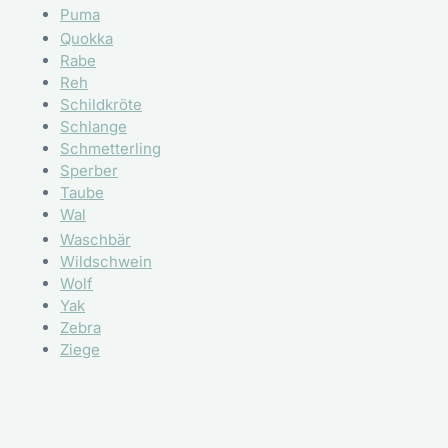
Puma
Quokka
Rabe
Reh
Schildkröte
Schlange
Schmetterling
Sperber
Taube
Wal
Waschbär
Wildschwein
Wolf
Yak
Zebra
Ziege