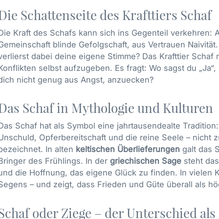
Die Schattenseite des Krafttiers Schaf
Die Kraft des Schafs kann sich ins Gegenteil verkehren: 
Gemeinschaft blinde Gefolgschaft, aus Vertrauen Naivität.
verlierst dabei deine eigene Stimme? Das Krafttier Schaf 
Konflikten selbst aufzugeben. Es fragt: Wo sagst du „Ja“
dich nicht genug aus Angst, anzuecken?
Das Schaf in Mythologie und Kulturen
Das Schaf hat als Symbol eine jahrtausendealte Tradition:
Unschuld, Opferbereitschaft und die reine Seele – nicht z
bezeichnet. In alten
keltischen Überlieferungen
galt das 
Bringer des Frühlings. In der
griechischen Sage
steht das
und die Hoffnung, das eigene Glück zu finden. In vielen 
Segens – und zeigt, dass Frieden und Güte überall als 
Schaf oder Ziege – der Unterschied als 