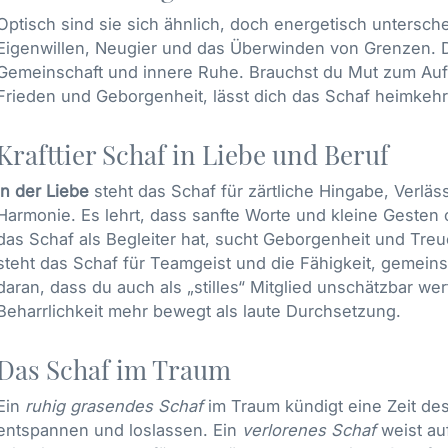
Optisch sind sie sich ähnlich, doch energetisch untersche
Eigenwillen, Neugier und das Überwinden von Grenzen. 
Gemeinschaft und innere Ruhe. Brauchst du Mut zum Aufb
Frieden und Geborgenheit, lässt dich das Schaf heimkeh
Krafttier Schaf in Liebe und Beruf
In der Liebe
steht das Schaf für zärtliche Hingabe, Verläs
Harmonie. Es lehrt, dass sanfte Worte und kleine Gesten
das Schaf als Begleiter hat, sucht Geborgenheit und Treu
steht das Schaf für Teamgeist und die Fähigkeit, gemeins
daran, dass du auch als „stilles“ Mitglied unschätzbar wer
Beharrlichkeit mehr bewegt als laute Durchsetzung.
Das Schaf im Traum
Ein
ruhig grasendes Schaf
im Traum kündigt eine Zeit des
entspannen und loslassen. Ein
verlorenes Schaf
weist au