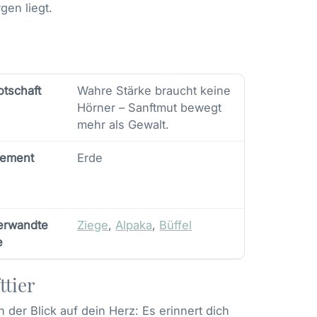
gen liegt.
otschaft
Wahre Stärke braucht keine
Hörner – Sanftmut bewegt
mehr als Gewalt.
lement
Erde
erwandte
Ziege
,
Alpaka
,
Büffel
e
ttier
ch der Blick auf dein Herz: Es erinnert dich