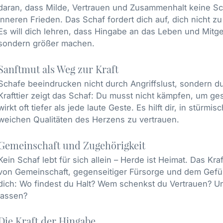
daran, dass Milde, Vertrauen und Zusammenhalt keine 
inneren Frieden. Das Schaf fordert dich auf, dich nicht z
Es will dich lehren, dass Hingabe an das Leben und Mitgef
sondern größer machen.
Sanftmut als Weg zur Kraft
Schafe beeindrucken nicht durch Angriffslust, sondern durc
Krafttier zeigt das Schaf: Du musst nicht kämpfen, um g
wirkt oft tiefer als jede laute Geste. Es hilft dir, in stürm
weichen Qualitäten des Herzens zu vertrauen.
Gemeinschaft und Zugehörigkeit
Kein Schaf lebt für sich allein – Herde ist Heimat. Das Kra
von Gemeinschaft, gegenseitiger Fürsorge und dem Gefühl
dich: Wo findest du Halt? Wem schenkst du Vertrauen? Und
lassen?
Die Kraft der Hingabe