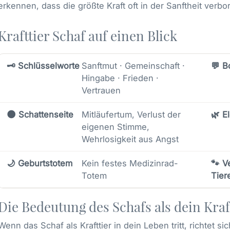
erkennen, dass die größte Kraft oft in der Sanftheit verbor
Krafttier Schaf auf einen Blick
🗝️ Schlüsselworte
Sanftmut · Gemeinschaft ·
💬 B
Hingabe · Frieden ·
Vertrauen
🌑 Schattenseite
Mitläufertum, Verlust der
🌿 E
eigenen Stimme,
Wehrlosigkeit aus Angst
🌙 Geburtstotem
Kein festes Medizinrad-
🐾 V
Totem
Tier
Die Bedeutung des Schafs als dein Kraf
Wenn das Schaf als Krafttier in dein Leben tritt, richtet si