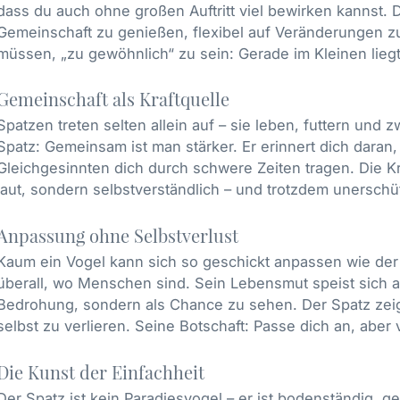
dass du auch ohne großen Auftritt viel bewirken kannst. D
Gemeinschaft zu genießen, flexibel auf Veränderungen zu
müssen, „zu gewöhnlich“ zu sein: Gerade im Kleinen lieg
Gemeinschaft als Kraftquelle
Spatzen treten selten allein auf – sie leben, futtern und z
Spatz: Gemeinsam ist man stärker. Er erinnert dich dara
Gleichgesinnten dich durch schwere Zeiten tragen. Die Kr
laut, sondern selbstverständlich – und trotzdem unerschüt
Anpassung ohne Selbstverlust
Kaum ein Vogel kann sich so geschickt anpassen wie der S
überall, wo Menschen sind. Sein Lebensmut speist sich au
Bedrohung, sondern als Chance zu sehen. Der Spatz zeigt:
selbst zu verlieren. Seine Botschaft: Passe dich an, aber
Die Kunst der Einfachheit
Der Spatz ist kein Paradiesvogel – er ist bodenständig, ge