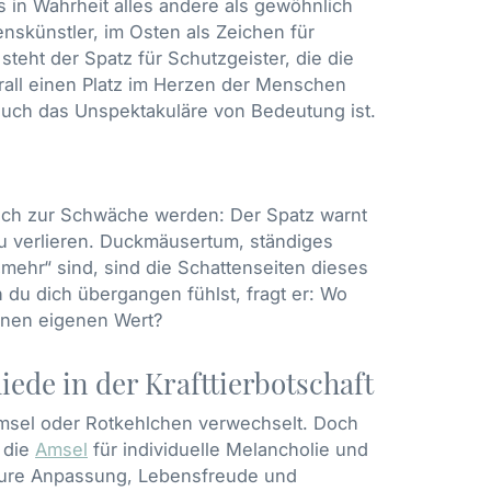
s in Wahrheit alles andere als gewöhnlich
enskünstler, im Osten als Zeichen für
teht der Spatz für Schutzgeister, die die
rall einen Platz im Herzen der Menschen
s auch das Unspektakuläre von Bedeutung ist.
 auch zur Schwäche werden: Der Spatz warnt
u verlieren. Duckmäusertum, ständiges
mehr“ sind, sind die Schattenseiten dieses
n du dich übergangen fühlst, fragt er: Wo
einen eigenen Wert?
ede in der Krafttierbotschaft
 Amsel oder Rotkehlchen verwechselt. Doch
, die
Amsel
für individuelle Melancholie und
 pure Anpassung, Lebensfreude und