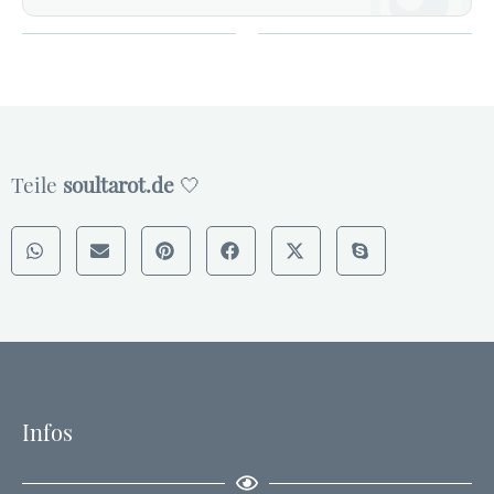
Teile
soultarot.de
🤍
Infos