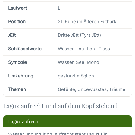
Lautwert
L
Position
21. Rune im Älteren Futhark
Ætt
Dritte Ætt (Tyrs Ætt)
Schlüsselworte
Wasser · Intuition · Fluss
Symbole
Wasser, See, Mond
Umkehrung
gestürzt möglich
Themen
Gefühle, Unbewusstes, Träume
Laguz aufrecht und auf dem Kopf stehend
Laguz aufrecht
Wasser und Intuition. Aufrecht steht Laguz für