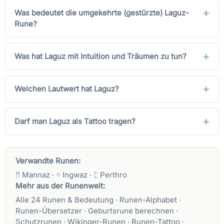
Was bedeutet die umgekehrte (gestürzte) Laguz-
Rune?
Was hat Laguz mit Intuition und Träumen zu tun?
Welchen Lautwert hat Laguz?
Darf man Laguz als Tattoo tragen?
Verwandte Runen:
ᛗ Mannaz
·
ᛜ Ingwaz
·
ᛈ Perthro
Mehr aus der Runenwelt:
Alle 24 Runen & Bedeutung
·
Runen-Alphabet
·
Runen-Übersetzer
·
Geburtsrune berechnen
·
Schutzrunen
·
Wikinger-Runen
·
Runen-Tattoo
·