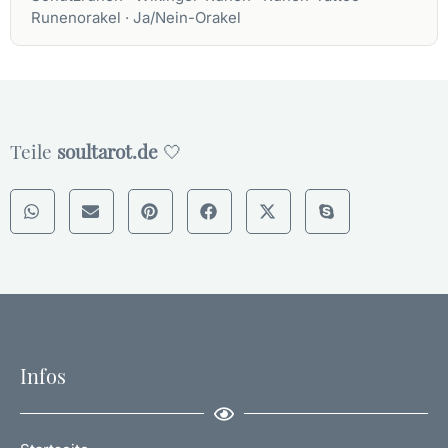
Runenorakel
·
Ja/Nein-Orakel
Teile
soultarot.de
🤍
Infos