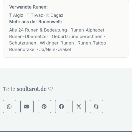
Verwandte Runen:
ᛉ Algiz
·
ᛏ Tiwaz
·
ᛞ Dagaz
Mehr aus der Runenwelt:
Alle 24 Runen & Bedeutung
·
Runen-Alphabet
·
Runen-Übersetzer
·
Geburtsrune berechnen
·
Schutzrunen
·
Wikinger-Runen
·
Runen-Tattoo
·
Runenorakel
·
Ja/Nein-Orakel
Teile
soultarot.de
🤍