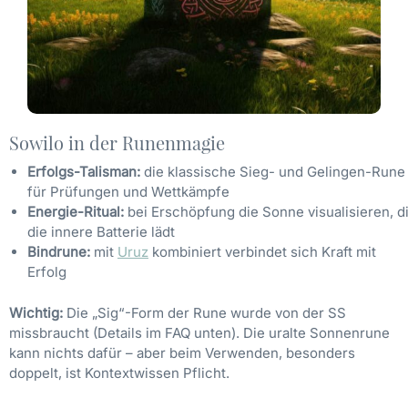
Sowilo in der Runenmagie
Erfolgs-Talisman:
die klassische Sieg- und Gelingen-Rune
für Prüfungen und Wettkämpfe
Energie-Ritual:
bei Erschöpfung die Sonne visualisieren, d
die innere Batterie lädt
Bindrune:
mit
Uruz
kombiniert verbindet sich Kraft mit
Erfolg
Wichtig:
Die „Sig“-Form der Rune wurde von der SS
missbraucht (Details im FAQ unten). Die uralte Sonnenrune
kann nichts dafür – aber beim Verwenden, besonders
doppelt, ist Kontextwissen Pflicht.