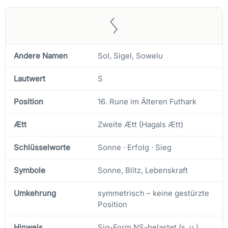
ᛊ
Andere Namen
Sol, Sigel, Sowelu
Lautwert
S
Position
16. Rune im Älteren Futhark
Ætt
Zweite Ætt (Hagals Ætt)
Schlüsselworte
Sonne · Erfolg · Sieg
Symbole
Sonne, Blitz, Lebenskraft
Umkehrung
symmetrisch – keine gestürzte
Position
Hinweis
Sig-Form NS-belastet (s. u.)